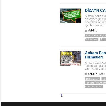
DİZAYN C
Sistemi satın ald
Yaşayacağınız p
önemlidir. Ankar
için bizi arayın
Yetkili :
Cam Balkon Fiyatl
Fitili Ankara
Pvc 
Ankara Pan
Hizmetleri
Ankara Cam Kap
Tamiri, Sineklik
Cam Kapı İzalas
Yetkili : Eren 
Dekorasyon
de
Pencere Fitili Anka
Tamircisi-Ustası
1