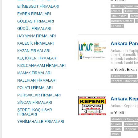
ETİMESGUT FİRMALARI
demir doğrama an
ankara
Hizmet Se
EVREN FİRMALARI
Fitili Ankara
Kepe
GÖLBAŞI FİRMALARI
Tamircisi-Ustası
Servisler
GÜDÜL FİRMALARI
HAYMANA FİRMALARI
Ankara Panj
KALECİK FİRMALARI
KAZAN FİRMALARI
Ankara da Yaptığ
tamiri, otomatik 
KEÇİÖREN FİRMALARI
kepenk tamircisi
kepenk tamiri ke
KIZILCAHAMAM FİRMALARI
Yetkili : Erkan
MAMAK FİRMALARI
Hizmet Servisleri
NALLIHAN FİRMALARI
Pencere Fitili Anka
POLATLI FİRMALARI
PURSAKLAR FİRMALARI
Ankara Kep
SİNCAN FİRMALARI
Ankara Kepenk p
ŞEREFLİKOÇHİSAR
Yetkili :
FİRMALARI
Anahtarcı Çilingir
YENİMAHALLE FİRMALARI
Ankara
demir d
Ankara
Kepenk T
Ustası