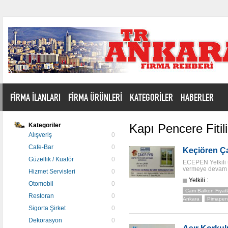
FİRMA İLANLARI
FİRMA ÜRÜNLERİ
KATEGORİLER
HABERLER
Kategoriler
Kapı Pencere Fitil
Alışveriş
0
Cafe-Bar
0
Keçiören Ça
Güzellik / Kuaför
0
ECEPEN Yetkili ür
vermeye devam 
Hizmet Servisleri
0
Yetkili :
Otomobil
0
Cam Balkon Fiyatl
Restoran
0
Ankara
Pimapen 
Sigorta Şirket
0
Dekorasyon
0