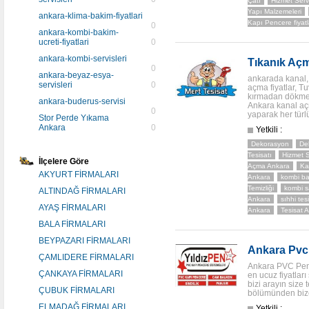
Çatı
Hizmet Servi
Yapı Malzemeleri
ankara-klima-bakim-fiyatlari
Kapı Pencere fiyatl
0
ankara-kombi-bakim-
ucreti-fiyatlari
0
ankara-kombi-servisleri
Tıkanık Aç
0
ankara-beyaz-esya-
ankarada kanal,
servisleri
0
açma fiyatlar, Tu
kırmadan dökme
ankara-buderus-servisi
Ankara kanal açm
0
yaparak her türl
Stor Perde Yıkama
Ankara
0
Yetkili :
Dekorasyon
De
Tesisatı
Hizmet S
İlçelere Göre
Açma Ankara
Ka
AKYURT FİRMALARI
Ankara
kombi ba
Temizliği
kombi s
ALTINDAĞ FİRMALARI
Ankara
sıhhi tes
AYAŞ FİRMALARI
Ankara
Tesisat 
BALA FİRMALARI
BEYPAZARI FİRMALARI
Ankara Pvc 
ÇAMLIDERE FİRMALARI
Ankara PVC Penc
ÇANKAYA FİRMALARI
en ucuz fiyatları
bizi arayın size 
ÇUBUK FİRMALARI
bölümünden bize 
ELMADAĞ FİRMALARI
Yetkili :