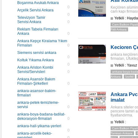
Asır Korkul
Boşanma Avukatı Ankara
0
Keçiören alümin
Arçelik Servisi Ankara
cam kapı firması
0
Televizyon Tamir
Yetkili : Hayda
Servisi Ankara
0
Cam Balkon Fiyatl
Reklam Tabela Firmaları
Fitili Ankara
Ankara
0
Ankara Kepçe Kiralama Yıkım
Firmaları
0
Kecioren Çe
Siemens servisi ankara
ankara keçiören
0
firmaları, Ufukte
Koltuk Yıkama Ankara
0
Yetkili : Yavuz
Ankara Ariston Kombi
Servisi/Servisleri
0
ankara-boya-badan
Ankara
İzofitil
Ankara Asansör Bakım
Firmaları-Şirketleri
0
ankara-asansor-bakim-
Ankara Pvc 
firmalari
0
imalat
ankara-petek-temizleme-
servisi
0
Ankara siteler os
pencere tamiri a
ankara-boya-badana-tadilat-
fiyatlandırma.
dekorasyon-firmalari
0
Yetkili :
ankara-hali-yikama-yerleri
Cam Balkon Fiyatl
0
ankara-arcelik-beko-
Tamiratı Ankara
servisleri
0