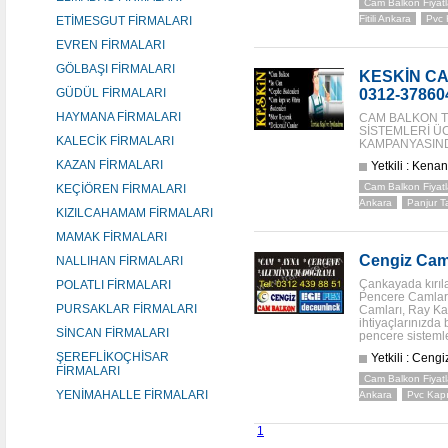
Cam Balkon Fiyatl
Fitili Ankara
Pvc 
ETİMESGUT FİRMALARI
EVREN FİRMALARI
GÖLBAŞI FİRMALARI
KESKİN C
GÜDÜL FİRMALARI
0312-37860
HAYMANA FİRMALARI
CAM BALKON 
SİSTEMLERİ ÜC
KALECİK FİRMALARI
KAMPANYASINDA
KAZAN FİRMALARI
Yetkili : Ken
Cam Balkon Fiyatl
KEÇİÖREN FİRMALARI
Ankara
Panjur T
KIZILCAHAMAM FİRMALARI
MAMAK FİRMALARI
Cengiz Cam
NALLIHAN FİRMALARI
Çankayada kırıla
POLATLI FİRMALARI
Pencere Camları
PURSAKLAR FİRMALARI
Camları, Ray Kap
ihtiyaçlarınızda 
SİNCAN FİRMALARI
pencere sistemle
ŞEREFLİKOÇHİSAR
Yetkili : Cen
FİRMALARI
Cam Balkon Fiyatl
YENİMAHALLE FİRMALARI
Ankara
Pvc Kapı
1