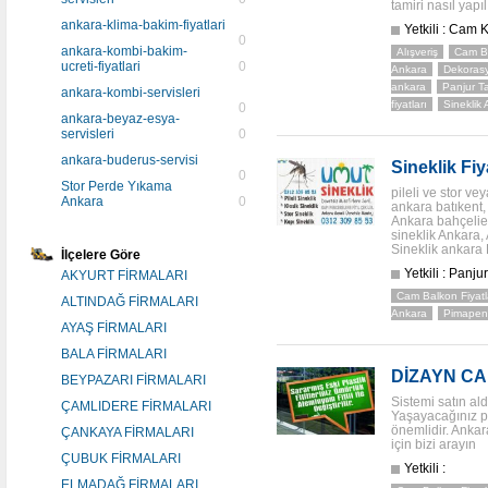
tamiri nasıl yapı
ankara-klima-bakim-fiyatlari
Yetkili : Cam 
0
ankara-kombi-bakim-
Alışveriş
Cam Ba
ucreti-fiyatlari
0
Ankara
Dekoras
ankara
Panjur T
ankara-kombi-servisleri
fiyatları
Sineklik
0
ankara-beyaz-esya-
servisleri
0
ankara-buderus-servisi
Sineklik Fi
0
Stor Perde Yıkama
pileli ve stor ve
Ankara
0
ankara batıkent,
Ankara bahçelie
sineklik Ankara,
Sineklik ankara
İlçelere Göre
Yetkili : Panju
AKYURT FİRMALARI
Cam Balkon Fiyatl
ALTINDAĞ FİRMALARI
Ankara
Pimapen 
AYAŞ FİRMALARI
BALA FİRMALARI
DİZAYN C
BEYPAZARI FİRMALARI
Sistemi satın ald
ÇAMLIDERE FİRMALARI
Yaşayacağınız p
önemlidir. Ankar
ÇANKAYA FİRMALARI
için bizi arayın
ÇUBUK FİRMALARI
Yetkili :
ELMADAĞ FİRMALARI