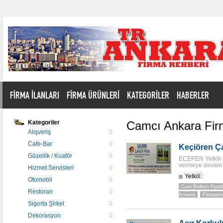
FİRMA İLANLARI
FİRMA ÜRÜNLERİ
KATEGORİLER
HABERLER
Kategoriler
Camcı Ankara Firm
Alışveriş
0
Cafe-Bar
0
Keçiören Ça
Güzellik / Kuaför
0
ECEPEN Yetkili ür
vermeye devam 
Hizmet Servisleri
0
Yetkili :
Otomobil
0
Cam Balkon Fiyatl
Restoran
0
Ankara
Pimapen 
Sigorta Şirket
0
Dekorasyon
0