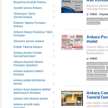
Asır Korkul
Boşanma Avukatı Ankara
0
Keçiören alümin
Arçelik Servisi Ankara
cam kapı firması
0
Televizyon Tamir
Yetkili : Hayda
Servisi Ankara
0
Cam Balkon Fiyatl
Reklam Tabela Firmaları
Fitili Ankara
Ankara
0
Ankara Kepçe Kiralama Yıkım
Firmaları
0
Ankara Pvc 
imalat
Siemens servisi ankara
0
Koltuk Yıkama Ankara
Ankara siteler os
pencere tamiri a
0
Ankara Ariston Kombi
fiyatlandırma.
Servisi/Servisleri
0
Yetkili :
Ankara Asansör Bakım
Cam Balkon Fiyatl
Firmaları-Şirketleri
0
Tamiratı Ankara
ankara-asansor-bakim-
Çatı
Hizmet Servi
firmalari
0
Yapı Malzemeleri
Kapı Pencere fiyatl
ankara-petek-temizleme-
servisi
0
ankara-boya-badana-tadilat-
Ankara Cam
dekorasyon-firmalari
0
Tamiri&Tami
ankara-hali-yikama-yerleri
0
cam balkon tamir
ankara-arcelik-beko-
cam balkon tami
servisleri
0