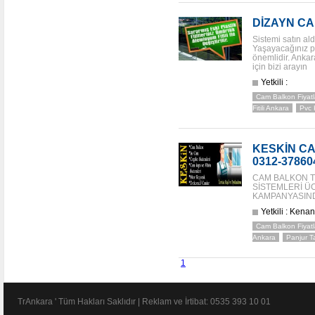
DİZAYN C
Sistemi satın ald
Yaşayacağınız p
önemlidir. Ankar
için bizi arayın
Yetkili :
Cam Balkon Fiyatl
Fitili Ankara
Pvc 
KESKİN C
0312-37860
CAM BALKON 
SİSTEMLERİ ÜC
KAMPANYASINDA
Yetkili : Ken
Cam Balkon Fiyatl
Ankara
Panjur T
1
TrAnkara ' Tüm Hakları Saklıdır | Reklam ve İrtibat: 0535 393 10 01