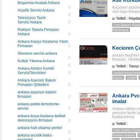
Asır Korkul
Boşanma Avukatı Ankara
0
Keçiören alümin
Arçelik Servisi Ankara
cam kapı firması
0
Televizyon Tamir
Yetkili : Hayda
Servisi Ankara
0
Cam Balkon Fiyatl
Reklam Tabela Firmaları
Fitili Ankara
Ankara
0
Ankara Kepçe Kiralama Yıkım
Firmaları
0
Kecioren Çe
Siemens servisi ankara
ankara keçiören
0
firmaları, Ufukte
Koltuk Yıkama Ankara
0
Yetkili : Yavuz
Ankara Ariston Kombi
Servisi/Servisleri
0
ankara-boya-badan
Ankara
İzofitil
Ankara Asansör Bakım
Firmaları-Şirketleri
0
ankara-asansor-bakim-
Ankara Pvc 
firmalari
0
imalat
ankara-petek-temizleme-
servisi
0
Ankara siteler os
pencere tamiri a
ankara-boya-badana-tadilat-
fiyatlandırma.
dekorasyon-firmalari
0
Yetkili :
ankara-hali-yikama-yerleri
Cam Balkon Fiyatl
0
ankara-arcelik-beko-
Tamiratı Ankara
servisleri
0