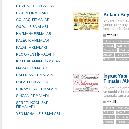
ETİMESGUT FİRMALARI
EVREN FİRMALARI
Ankara Boya
GÖLBAŞI FİRMALARI
Ankara Komple da
yahut daire boya
GÜDÜL FİRMALARI
ileşim bölümünde
HAYMANA FİRMALARI
Yetkili :
KALECİK FİRMALARI
Boyacı - Dekorasy
Ankara
Çatı Tam
KAZAN FİRMALARI
Sistemleri
Dekor
KEÇİÖREN FİRMALARI
ankara
Dış Ceph
Tesisatı
ferforje
KIZILCAHAMAM FİRMALARI
MAMAK FİRMALARI
NALLIHAN FİRMALARI
İnşaat Yapı
Firmaları/
POLATLI FİRMALARI
Ankara Keçiören 
PURSAKLAR FİRMALARI
ve anahtar tesli
yapmaksızın aray
SİNCAN FİRMALARI
Yetkili :
ŞEREFLİKOÇHİSAR
FİRMALARI
Boyacı - Dekorasy
Ankara
Çatı Tam
YENİMAHALLE FİRMALARI
Ve Çatı
kombi b
Ankara
Tesisat 