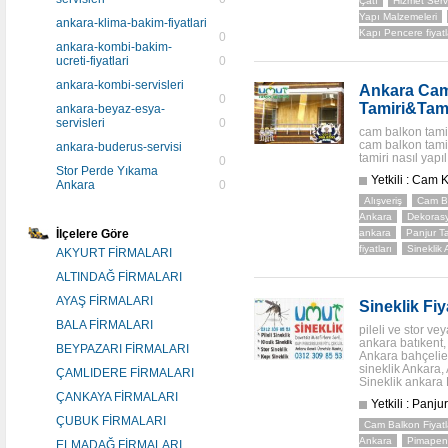
Çatı
Hizmet Servi
Yapı Malzemeleri
ankara-klima-bakim-fiyatlari
Kapı Pencere fiyatl
0
ankara-kombi-bakim-
ucreti-fiyatlari
0
ankara-kombi-servisleri
Ankara Cam
0
Tamiri&Tami
ankara-beyaz-esya-
servisleri
0
cam balkon tamir
cam balkon tami
ankara-buderus-servisi
tamiri nasıl yapı
0
Stor Perde Yıkama
Yetkili : Cam 
Ankara
0
Alışveriş
Cam Ba
Ankara
Dekoras
İlçelere Göre
ankara
Panjur T
fiyatları
Sineklik
AKYURT FİRMALARI
ALTINDAĞ FİRMALARI
AYAŞ FİRMALARI
Sineklik Fi
BALA FİRMALARI
pileli ve stor ve
ankara batıkent,
BEYPAZARI FİRMALARI
Ankara bahçelie
sineklik Ankara,
ÇAMLIDERE FİRMALARI
Sineklik ankara
ÇANKAYA FİRMALARI
Yetkili : Panju
ÇUBUK FİRMALARI
Cam Balkon Fiyatl
Ankara
Pimapen 
ELMADAĞ FİRMALARI