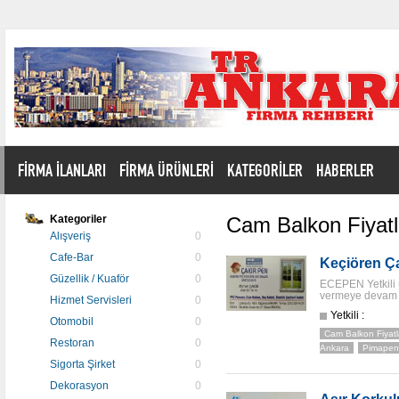
FİRMA İLANLARI
FİRMA ÜRÜNLERİ
KATEGORİLER
HABERLER
Kategoriler
Cam Balkon Fiyatl
Alışveriş
0
Cafe-Bar
0
Keçiören Ça
Güzellik / Kuaför
0
ECEPEN Yetkili ür
vermeye devam 
Hizmet Servisleri
0
Yetkili :
Otomobil
0
Cam Balkon Fiyatl
Restoran
0
Ankara
Pimapen 
Sigorta Şirket
0
Dekorasyon
0