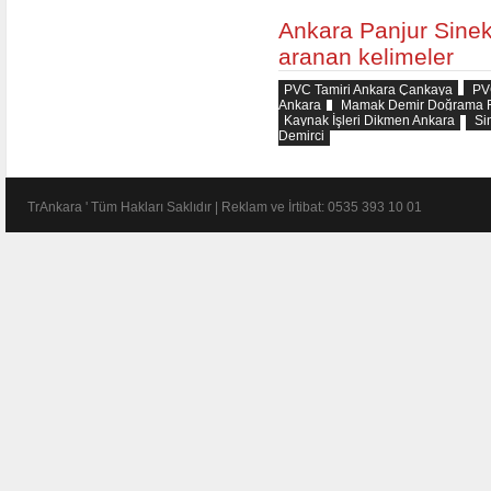
Ankara Panjur Sinekl
aranan kelimeler
PVC Tamiri Ankara Çankaya
PVC
Ankara
Mamak Demir Doğrama Fe
Kaynak İşleri Dikmen Ankara
Sin
Demirci
TrAnkara ' Tüm Hakları Saklıdır | Reklam ve İrtibat: 0535 393 10 01