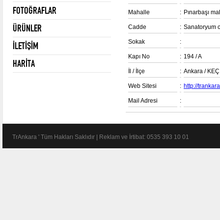
FOTOĞRAFLAR
Mahalle
:
Pınarbaşı mah
ÜRÜNLER
Cadde
:
Sanatoryum 
Sokak
:
İLETİŞİM
Kapı No
:
194 / A
HARİTA
İl / İlçe
:
Ankara / KE
Web Sitesi
:
http://tranka
Mail Adresi
:
TrAnkara ' Tüm Hakları Saklıdır | Reklam ve İrtibat: 0535 393 10 01