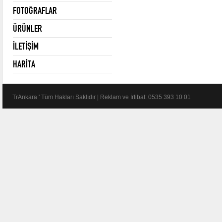
FOTOĞRAFLAR
ÜRÜNLER
İLETİŞİM
HARİTA
TrAnkara ' Tüm Hakları Saklıdır | Reklam ve İrtibat: 0535 393 10 01