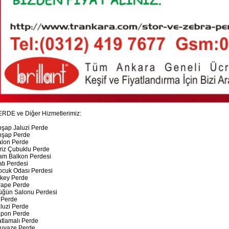
RDE ve Diğer Hizmetlerimiz:
şap Jaluzi Perde
hşap Perde
alon Perde
riz Çubuklu Perde
am Balkon Perdesi
tı Perdesi
ocuk Odası Perdesi
ikey Perde
rape Perde
üğün Salonu Perdesi
 Perde
luzi Perde
apon Perde
tlamalı Perde
ruvaze Perde