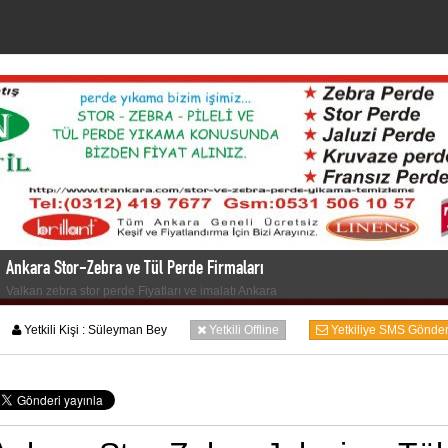
Ankara Stor-Zebra ve Tül Perde Firmaları
Valkan zebra stor perde Fiyatları ve imalatı Ankara
Yetkili Kişi :
Süleyman Bey
Yetkili Offline
Yetkiliye SMS Gönde