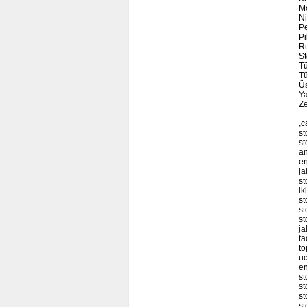
Mo
Ni
Pe
Pi
Ru
St
Tü
Tü
Ü
Ya
Z
,c
st
st
an
en
ja
st
ik
st
st
st
ja
ta
to
uc
en
st
st
st
st