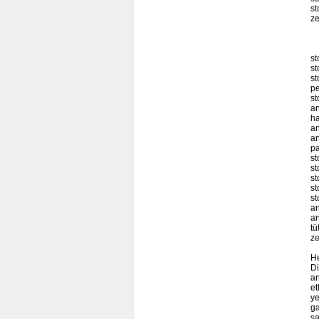
st
ze
st
st
st
pe
st
an
ha
an
an
pa
st
st
st
st
st
an
an
tü
ze
He
Di
an
et
ye
ga
sa