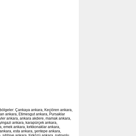
 bölgeler:
Çankaya ankara, Keçiören ankara,
can ankara, Etimesgut ankara, Pursaklar
evler ankara, ankara akdere, mamak ankara,
eyingazi ankara, karapürçek ankara,
ra, emek ankara, kırkkonaklar ankara,
ankara, esta ankara, şentepe ankara,
a, sıhhiye ankara, türközü ankara, natoyolu