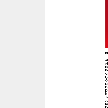
PE
Ah
A
B
Bi
C
Ça
Ç
D
D
D
İp
Ja
J
Ka
K