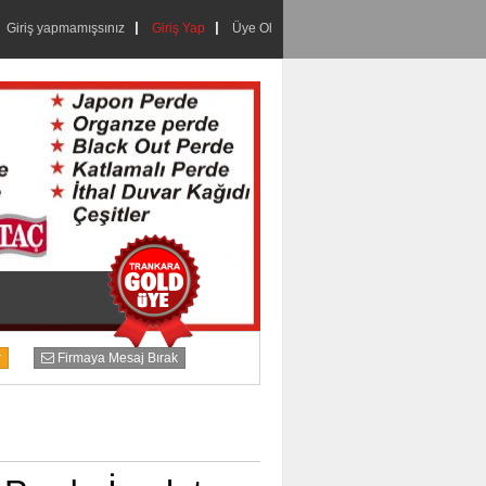
Giriş yapmamışsınız
Giriş Yap
Üye Ol
r
Firmaya Mesaj Bırak