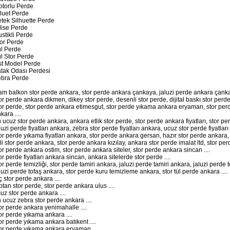
torlu Perde
luet Perde
tek Silhuette Perde
lise Perde
stikli Perde
or Perde
l Perde
l Stor Perde
st Model Perde
tak Odası Perdesi
ebra Perde
am balkon stor perde ankara, stor perde ankara çankaya, jaluzi perde ankara çankay
or perde ankara dikmen, dikey stor perde, desenli stor perde, dijital baskı stor perde
or perde, stor perde ankara etimesgut, stor perde yıkama ankara eryaman, stor per
kara ....
 ucuz stor perde ankara, ankara etlik stor perde, stor perde ankara fiyatları, stor per
luzi perde fiyatları ankara, zebra stor perde fiyatları ankara, ucuz stor perde fiyatlar
or perde yıkama fiyatları ankara, stor perde ankara gersan, hazır stor perde ankara,
ili stor perde ankara, stor perde ankara kızılay, ankara stor perde imalat ltd, stor per
or perde ankara ostim, stor perde ankara siteler, stor perde ankara sincan ....
or perde fiyatları ankara sincan, ankara sitelerde stor perde ....
or perde temizliği, stor perde tamiri ankara, jaluzi perde tamiri ankara, jaluzi perde te
luzi perde tofaş ankara, stor perde kuru temizleme ankara, stor tül perde ankara ....
ç stor perde ankara ....
ptan stor perde, stor perde ankara ulus ....
uz stor perde ankara ....
 ucuz zebra stor perde ankara ....
or perde ankara yenimahalle ....
or perde yıkama ankara ....
or perde yıkama ankara batıkent ....
or perde yıkama ankara eryaman ....