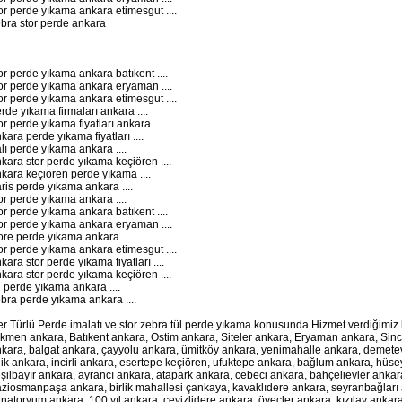
or perde yıkama ankara etimesgut ....
bra stor perde ankara
or perde yıkama ankara batıkent ....
or perde yıkama ankara eryaman ....
or perde yıkama ankara etimesgut ....
rde yıkama firmaları ankara ....
or perde yıkama fiyatları ankara ....
kara perde yıkama fiyatları ....
lı perde yıkama ankara ....
kara stor perde yıkama keçiören ....
kara keçiören perde yıkama ....
ris perde yıkama ankara ....
or perde yıkama ankara ....
or perde yıkama ankara batıkent ....
or perde yıkama ankara eryaman ....
ore perde yıkama ankara ....
or perde yıkama ankara etimesgut ....
kara stor perde yıkama fiyatları ....
kara stor perde yıkama keçiören ....
l perde yıkama ankara ....
bra perde yıkama ankara ....
r Türlü Perde imalatı ve stor zebra tül perde yıkama konusunda Hizmet verdiğimiz
kmen ankara, Batıkent ankara, Ostim ankara, Siteler ankara, Eryaman ankara, Sin
kara, balgat ankara, çayyolu ankara, ümitköy ankara, yenimahalle ankara, demet
lik ankara, incirli ankara, esertepe keçiören, ufuktepe ankara, bağlum ankara, hüs
şilbayır ankara, ayrancı ankara, atapark ankara, cebeci ankara, bahçelievler anka
ziosmanpaşa ankara, birlik mahallesi çankaya, kavaklıdere ankara, seyranbağları 
natoryum ankara, 100.yıl ankara, cevizlidere ankara, öveçler ankara, kızılay ankar