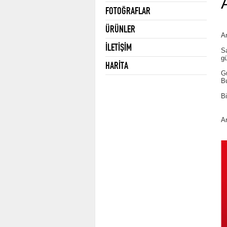
FOTOĞRAFLAR
ÜRÜNLER
A
İLETİŞİM
S
gü
HARİTA
Gü
Bu
Bi
Ar