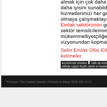
almak için çok daha 
daha iyisini sunabil
hizmetlerimizi her g
olmaya çalışmaktayı
Emlak sektörünün
g
sektör temsilcilerini
mükemmelliyetçiliğe 
vizyonundan kopmay
Selin Emlak Ofisi Et
kelimeler
keçiörende emlakçı
etlik de em
etlikde uygun fiyatlı satılık ve kiralı
TrAnkara ' Tüm Hakları Saklıdır | Reklam ve İrtibat: 0535 393 10 01