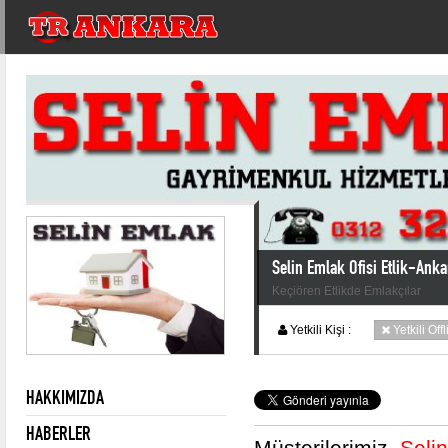
Selin Emlak Ofisi Etlik-Ank
Keçiören Etlikde Emlakçılar
Yetkili Kişi :
Yetkili Off
HAKKIMIZDA
HABERLER
Müsterilerimiz,
Selin