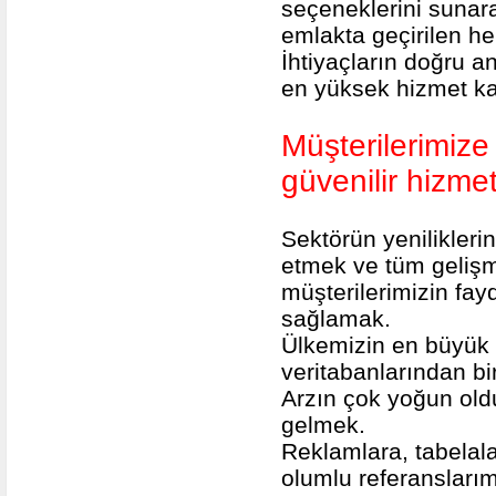
seçeneklerini sunar
emlakta geçirilen h
İhtiyaçların doğru an
en yüksek hizmet ka
Müşterilerimize h
güvenilir hizme
Sektörün yenilikleri
etmek ve tüm geliş
müşterilerimizin fa
sağlamak.
Ülkemizin en büyük
veritabanlarından bi
Arzın çok yoğun old
gelmek.
Reklamlara, tabelala
olumlu referansl