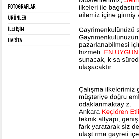
FOTOĞRAFLAR
ilkeleri ile bagdastı
ailemiz içine girmiş
ÜRÜNLER
İLETİŞİM
Gayrimenkulünüzü s
Gayrimenkulünüzün
HARİTA
pazarlanabilmesi iç
hizmeti
EN UYGUN 
sunacak, kısa süre
ulaşac
Çalışma ilkelerimiz 
müşteriye doğru eml
odaklanmaktayız.
Ankara
Keçiören Etl
teknik altyapı, geni
fark yaratarak siz de
ulaştırma gayreti iç