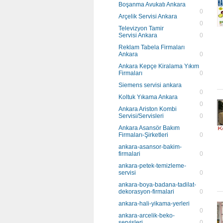
Boşanma Avukatı Ankara
0
Arçelik Servisi Ankara
0
Televizyon Tamir
Servisi Ankara
0
Reklam Tabela Firmaları
Ankara
0
Ankara Kepçe Kiralama Yıkım
Firmaları
0
Siemens servisi ankara
0
Koltuk Yıkama Ankara
0
Ankara Ariston Kombi
Servisi/Servisleri
0
Ankara Asansör Bakım
Firmaları-Şirketleri
0
ankara-asansor-bakim-
firmalari
0
ankara-petek-temizleme-
servisi
0
ankara-boya-badana-tadilat-
dekorasyon-firmalari
0
ankara-hali-yikama-yerleri
0
ankara-arcelik-beko-
servisleri
0