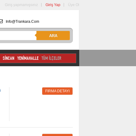
Giriş yapmamışsınız
Giriş Yap
Üye Ol
Info@trankara.com
ARA
SİNCAN
YENİMAHALLE
TÜM İLÇELER
a
FIRMA DETAYI