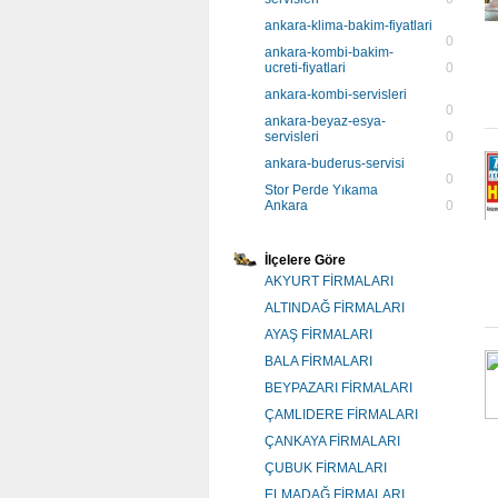
ankara-klima-bakim-fiyatlari
0
ankara-kombi-bakim-
ucreti-fiyatlari
0
ankara-kombi-servisleri
0
ankara-beyaz-esya-
servisleri
0
ankara-buderus-servisi
0
Stor Perde Yıkama
Ankara
0
İlçelere Göre
AKYURT FİRMALARI
ALTINDAĞ FİRMALARI
AYAŞ FİRMALARI
BALA FİRMALARI
BEYPAZARI FİRMALARI
ÇAMLIDERE FİRMALARI
ÇANKAYA FİRMALARI
ÇUBUK FİRMALARI
ELMADAĞ FİRMALARI