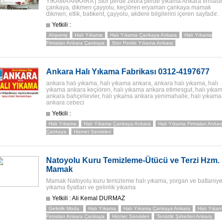
YIKAMA ANKARA | Stor perde zebra perde yıkama Ankara firması
çankaya, dikmen çayyolu, keçiören eryaman çankaya mamak
dikmen, etlik, batıkent, çayyolu, akdere bilgilerini içeren sayfadır.
Yetkili :
Alışveriş
Halı Yıkama
Halı Yıkama Çankaya Ankara
Halı Yıkama
Firmaları Ankara Çankaya
Stor Perde Yıkama Ankara
Ankara Halı Yıkama Fabrikası 0312-4197677
ankara halı yıkama, halı yıkama ankara, ankara halı yıkama, halı
yıkama ankara keçiören, halı yıkama ankara etimesgut, halı yıka
ankara bahçelievler, halı yıkama ankara yenimahalle, halı yıkama
ankara cebeci
Yetkili :
Halı Yıkama
Halı Yıkama Çankaya Ankara
Halı Yıkama Firmaları Ankar
Çankaya
Hizmet Servisleri
Natoyolu Kuru Temizleme-Ütücü ve Terzi Hzm.
Mamak
Mamak Natoyolu kuru temizleme halı yıkama, yorgan ve battaniy
yıkama fiyatları ve gelinlik yıkama
Yetkili : Ali Kemal DURMAZ
Gelinlik Moda
Halı Yıkama
Halı Yıkama Çankaya Ankara
Halı Yıka
Firmaları Ankara Çankaya
Hizmet Servisleri
Temizlik Şirketleri Ankara