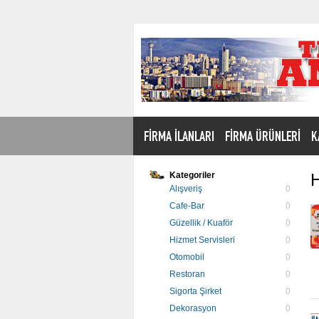
FİRMA İLANLARI
FİRMA ÜRÜNLERİ
K
Kategoriler
H
Alışveriş
0
Cafe-Bar
0
Güzellik / Kuaför
0
Hizmet Servisleri
0
Otomobil
0
Restoran
0
Sigorta Şirket
0
Dekorasyon
0