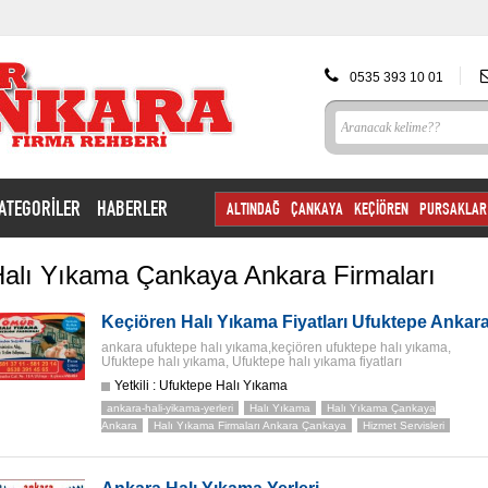
0535 393 10 01
ATEGORİLER
HABERLER
ALTINDAĞ
ÇANKAYA
KEÇİÖREN
PURSAKLAR
alı Yıkama Çankaya Ankara Firmaları
Keçiören Halı Yıkama Fiyatları Ufuktepe Ankar
ankara ufuktepe halı yıkama,keçiören ufuktepe halı yıkama,
Ufuktepe halı yıkama, Ufuktepe halı yıkama fiyatları
Yetkili : Ufuktepe Halı Yıkama
ankara-hali-yikama-yerleri
Halı Yıkama
Halı Yıkama Çankaya
Ankara
Halı Yıkama Firmaları Ankara Çankaya
Hizmet Servisleri