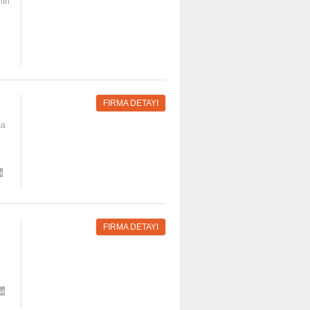
nın
FIRMA DETAYI
ma
a
FIRMA DETAYI
e
ma