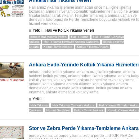
Ankara Halı Yıkama Yerleri
Halılarınız yıkama işlemine alınmadan önce halı içine işlemiş
tozlardan arındırılır ve tam otomatik makineler ile halı tipine uygu
fırçalar kullanılarak yıkanır. Telsizler firmamız alanında uzman ve
deneyimli kadromuz ile Perde Temizleme boyutunda yüksek ve tit
hizmet vermektedir.
Yetkili : Halı ve Koltuk Yıkama Yerleri
ankara-hali-yikama-yerleri
Halı Yıkama
Halı Yıkama Çankaya
Ankara
Halı Yıkama Firmaları Ankara Çankaya
koltuk döşeme
ankara
Koltuk Tamiri Ankara
Koltuk Yıkama Ankara
Ankara Evde-Yerinde Koltuk Yıkama Hizmetleri
ankara araba koltuk yıkama, ankara araç koltuk yıkama, ankara
batıkent koltuk yıkama, ankara buharlı koltuk yıkama, ankara balg
koltuk yıkama, koltuk yıkama ankara bahçelievler,koltuk yıkama
ankara, koltuk yıkama ankara dikmen koltuk yıkama ankara
demetevler, ankara evde koltuk yıkama, koltuk yıkama ankara
eryaman, ankara etimesgut koltuk yıkama
Yetkili :
Halı Yıkama
Halı Yıkama Çankaya Ankara
Halı Yıkama Firmaları Ankar
Çankaya
Hizmet Servisleri
Koltuk Tamiri Ankara
Koltuk Yıkama Ankar
Stor ve Zebra Perde Yıkama-Temizleme Ankara
perde yıkama, tül perde yıkama, zebra perde ... STOR PERDE