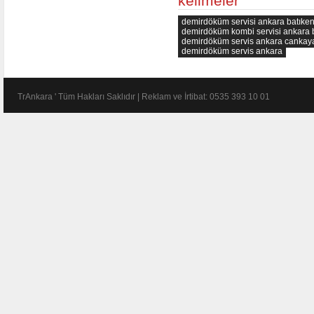
kelimeler
demirdöküm servisi ankara batıken
demirdöküm kombi servisi ankara b
demirdöküm servis ankara cankay
demirdöküm servis ankara
TrAnkara ' Tüm Hakları Saklıdır | Reklam ve İrtibat: 0535 393 10 01