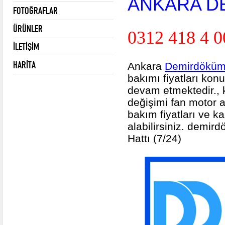
ANKARA D
FOTOĞRAFLAR
ÜRÜNLER
0312 418 4 0
İLETİŞİM
HARİTA
Ankara
Demirdöküm 
bakımı fiyatları kon
devam etmektedir., k
değişimi fan motor 
bakım fiyatları
ve kam
alabilirsiniz. demir
Hattı (7/24)