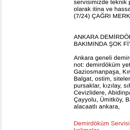
servisimizde teknik 
olarak itina ve ha
(7/24) ÇAĞRI MERK
ANKARA DEMİRDÖK
BAKIMINDA ŞOK Fİ
Ankara geneli demird
not: demirdöküm yetk
Gaziosmanpaşa, Kırk
Balgat, ostim, sitele
pursaklar, kızılay, s
Cevizlidere, Abidinp
Çayyolu, Ümitköy, B
alacaatlı ankara,
Demirdöküm Servisi 