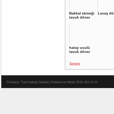
Bakkal ekmeği
Lavaş dö
tavuk döner
hatay usulü
tavuk döner
Tamamı
TrAnkara ' Tüm Hakları Saklıdır | Reklam ve İrtibat: 0535 393 10 01