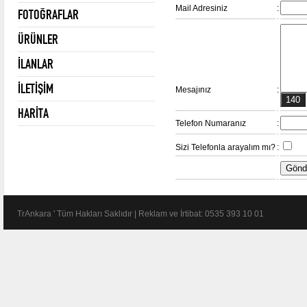
Mail Adresiniz
:
FOTOĞRAFLAR
ÜRÜNLER
İLANLAR
İLETİŞİM
Mesajınız
:
HARİTA
Telefon Numaranız
:
Sizi Telefonla arayalım mı?
:
TrAnkara ' Tüm Hakları Saklıdır | Reklam ve İrtibat: 0535 393 10 01