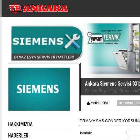
Ankara Siemens Servisi 031
Siemes Beyaz Eşya Buzdolabı S
Yetkili Kişi :
Yetkili Off
FİRMAYA SMS GÖNDERİYORSUN
HAKKIMIZDA
İsminiz
:
HABERLER