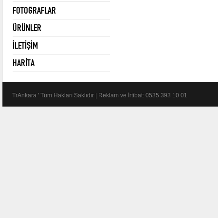
FOTOĞRAFLAR
ÜRÜNLER
İLETİŞİM
HARİTA
TrAnkara ' Tüm Hakları Saklıdır | Reklam ve İrtibat: 0535 393 10 01