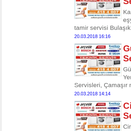
S
Ka
eş
tamir servisi Bulaşık
20.03.2018 16:16
G
S
Gü
Ye
Servisleri, Çamaşır 
20.03.2018 14:14
C
S
Ci