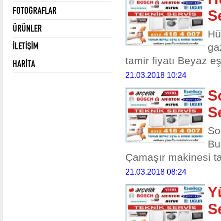
FOTOĞRAFLAR
S
ÜRÜNLER
Hü
İLETİŞİM
ga
tamir fiyatı Beyaz eş
HARİTA
21.03.2018 10:24
S
S
So
Bu
Çamaşır makinesi ta
21.03.2018 08:24
Y
S