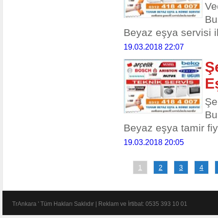
Ve
Bu
Beyaz eşya servisi ile
19.03.2018 22:07
Ş
E
Şe
Bu
Beyaz eşya tamir fiya
19.03.2018 20:05
1
2
3
4
TrAnkara ' Tüm Hakları Saklıdır | Reklam ve İrtibat: 0535 393 10 01