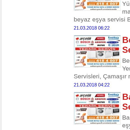
Yü
ma
beyaz eşya servisi B
21.03.2018 06:22
B
S
Be
Ye
Servisleri, Çamaşır 
21.03.2018 04:22
B
S
Ba
eş