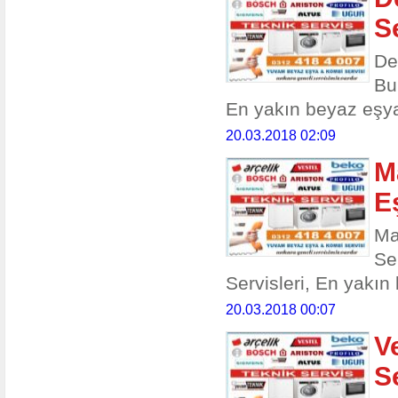
S
De
Bu
En yakın beyaz eşya 
20.03.2018 02:09
M
E
Ma
Se
Servisleri, En yakın
20.03.2018 00:07
V
S