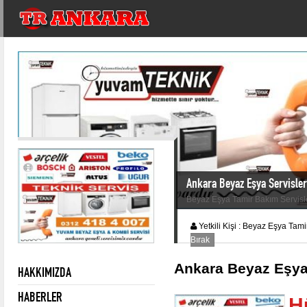
Ankara Beyaz Eşya Servisler
Beyaz Eşya Tamir Bakım Servisl
Yetkili Kişi :
Beyaz Eşya Tamir
Bırak
Ankara Beyaz Eşya
HAKKIMIZDA
HABERLER
H