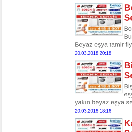
B
S
Bo
Bu
Beyaz eşya tamir fiy
20.03.2018 20:18
B
S
Bi
eş
yakın beyaz eşya ser
20.03.2018 18:16
K