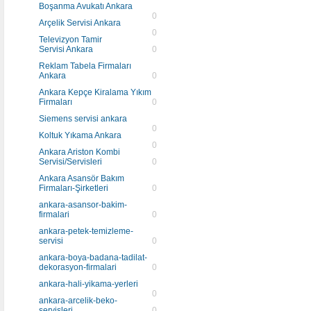
Boşanma Avukatı Ankara
0
Arçelik Servisi Ankara
0
Televizyon Tamir
Servisi Ankara
0
Reklam Tabela Firmaları
Ankara
0
Ankara Kepçe Kiralama Yıkım
Firmaları
0
Siemens servisi ankara
0
Koltuk Yıkama Ankara
0
Ankara Ariston Kombi
Servisi/Servisleri
0
Ankara Asansör Bakım
Firmaları-Şirketleri
0
ankara-asansor-bakim-
firmalari
0
ankara-petek-temizleme-
servisi
0
ankara-boya-badana-tadilat-
dekorasyon-firmalari
0
ankara-hali-yikama-yerleri
0
ankara-arcelik-beko-
servisleri
0