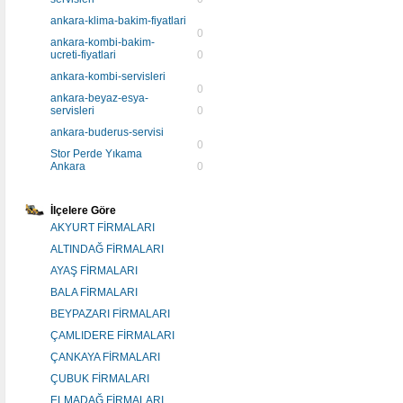
ankara-klima-bakim-fiyatlari
0
ankara-kombi-bakim-
ucreti-fiyatlari
0
ankara-kombi-servisleri
0
ankara-beyaz-esya-
servisleri
0
ankara-buderus-servisi
0
Stor Perde Yıkama
Ankara
0
İlçelere Göre
AKYURT FİRMALARI
ALTINDAĞ FİRMALARI
AYAŞ FİRMALARI
BALA FİRMALARI
BEYPAZARI FİRMALARI
ÇAMLIDERE FİRMALARI
ÇANKAYA FİRMALARI
ÇUBUK FİRMALARI
ELMADAĞ FİRMALARI