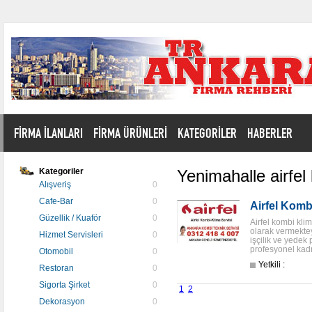
FİRMA İLANLARI
FİRMA ÜRÜNLERİ
KATEGORİLER
HABERLER
Kategoriler
Yenimahalle airfel
Alışveriş
0
Cafe-Bar
0
Airfel Komb
Güzellik / Kuaför
0
Airfel kombi klim
olarak vermektey
Hizmet Servisleri
0
işçilik ve yedek 
profesyonel kadr
Otomobil
0
Yetkili :
Restoran
0
Sigorta Şirket
0
1
2
Dekorasyon
0