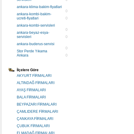
ankara-klima-bakim-fiyatlari
0
ankara-kombi-bakim-
ucreti-fiyatlari
0
ankara-kombi-servisleri
0
ankara-beyaz-esya-
servisleri
0
ankara-buderus-servisi
0
Stor Perde Yıkama
Ankara
0
İlçelere Göre
AKYURT FİRMALARI
ALTINDAĞ FİRMALARI
AYAŞ FİRMALARI
BALA FİRMALARI
BEYPAZARI FİRMALARI
ÇAMLIDERE FİRMALARI
ÇANKAYA FİRMALARI
ÇUBUK FİRMALARI
ELMADAĞ FİRMALARI