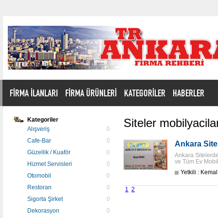
FİRMA İLANLARI
FİRMA ÜRÜNLERİ
KATEGORİLER
HABERLER
Kategoriler
Siteler mobilyacila
Alışveriş
0
Cafe-Bar
0
Ankara Sit
Güzellik / Kuaför
0
Ankara Sitelerde
ve Tüm Ev Mobily
Hizmet Servisleri
0
Yetkili : Kema
Otomobil
0
Restoran
0
1
2
Sigorta Şirket
0
Dekorasyon
0