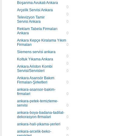
Boşanma Avukatı Ankara
0
Arçelik Servisi Ankara
0
Televizyon Tamir
Servisi Ankara
0
Reklam Tabela Firmaları
Ankara
0
Ankara Kepçe Kiralama Yıkım
Firmaları
0
Siemens servisi ankara
0
Koltuk Yıkama Ankara
0
Ankara Ariston Kombi
Servisi/Servisleri
0
Ankara Asansör Bakım
Firmaları-Şirketleri
0
ankara-asansor-bakim-
firmalari
0
ankara-petek-temizleme-
servisi
0
ankara-boya-badana-tadilat-
dekorasyon-firmalari
0
ankara-hali-yikama-yerleri
0
ankara-arcelik-beko-
servisleri
0