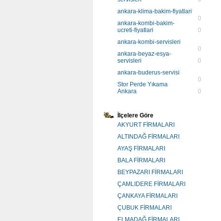
ankara-klima-bakim-fiyatlari
0
ankara-kombi-bakim-
ucreti-fiyatlari
0
ankara-kombi-servisleri
0
ankara-beyaz-esya-
servisleri
0
ankara-buderus-servisi
0
Stor Perde Yıkama
Ankara
0
İlçelere Göre
AKYURT FİRMALARI
ALTINDAĞ FİRMALARI
AYAŞ FİRMALARI
BALA FİRMALARI
BEYPAZARI FİRMALARI
ÇAMLIDERE FİRMALARI
ÇANKAYA FİRMALARI
ÇUBUK FİRMALARI
ELMADAĞ FİRMALARI