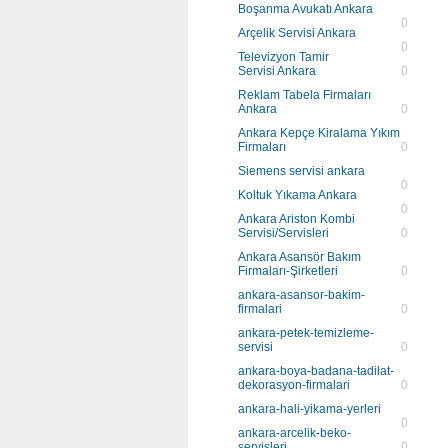
Boşanma Avukatı Ankara
0
Arçelik Servisi Ankara
0
Televizyon Tamir
Servisi Ankara
0
Reklam Tabela Firmaları
Ankara
0
Ankara Kepçe Kiralama Yıkım
Firmaları
0
Siemens servisi ankara
0
Koltuk Yıkama Ankara
0
Ankara Ariston Kombi
Servisi/Servisleri
0
Ankara Asansör Bakım
Firmaları-Şirketleri
0
ankara-asansor-bakim-
firmalari
0
ankara-petek-temizleme-
servisi
0
ankara-boya-badana-tadilat-
dekorasyon-firmalari
0
ankara-hali-yikama-yerleri
0
ankara-arcelik-beko-
servisleri
0