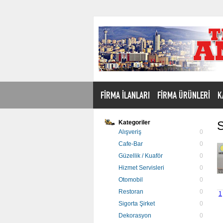
FİRMA İLANLARI
FİRMA ÜRÜNLERİ
K
Kategoriler
S
Alışveriş
0
Cafe-Bar
0
Güzellik / Kuaför
0
Hizmet Servisleri
0
Otomobil
0
Restoran
0
1
Sigorta Şirket
0
Dekorasyon
0