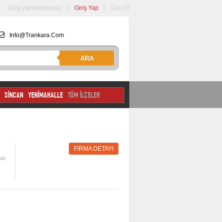
Giriş yapmamışsınız
Giriş Yap
Üye Ol
Info@trankara.com
ARA
SİNCAN
YENİMAHALLE
TÜM İLÇELER
FIRMA DETAYI
sı