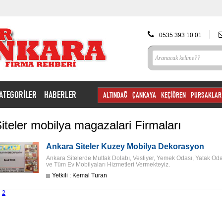
0535 393 10 01
ATEGORİLER
HABERLER
ALTINDAĞ
ÇANKAYA
KEÇİÖREN
PURSAKLAR
iteler mobilya magazalari Firmaları
Ankara Siteler Kuzey Mobilya Dekorasyon
Ankara Sitelerde Mutfak Dolabı, Vestiyer, Yemek Odası, Yatak Oda
ve Tüm Ev Mobilyaları Hizmetleri Vermekteyiz.
Yetkili : Kemal Turan
2