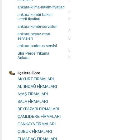
ankara-klima-bakim-fiyatlari
0
ankara-kombi-bakim-
ucreti-fiyatlari
0
ankara-kombi-servisleri
0
ankara-beyaz-esya-
servisleri
0
ankara-buderus-servisi
0
Stor Perde Yıkama
Ankara
0
İlçelere Göre
AKYURT FİRMALARI
ALTINDAĞ FİRMALARI
AYAŞ FİRMALARI
BALA FİRMALARI
BEYPAZARI FİRMALARI
ÇAMLIDERE FİRMALARI
ÇANKAYA FİRMALARI
ÇUBUK FİRMALARI
ELMADAĞ FİRMALARI