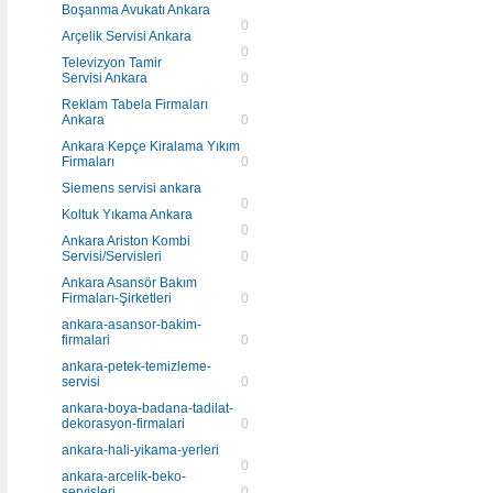
Boşanma Avukatı Ankara
0
Arçelik Servisi Ankara
0
Televizyon Tamir
Servisi Ankara
0
Reklam Tabela Firmaları
Ankara
0
Ankara Kepçe Kiralama Yıkım
Firmaları
0
Siemens servisi ankara
0
Koltuk Yıkama Ankara
0
Ankara Ariston Kombi
Servisi/Servisleri
0
Ankara Asansör Bakım
Firmaları-Şirketleri
0
ankara-asansor-bakim-
firmalari
0
ankara-petek-temizleme-
servisi
0
ankara-boya-badana-tadilat-
dekorasyon-firmalari
0
ankara-hali-yikama-yerleri
0
ankara-arcelik-beko-
servisleri
0