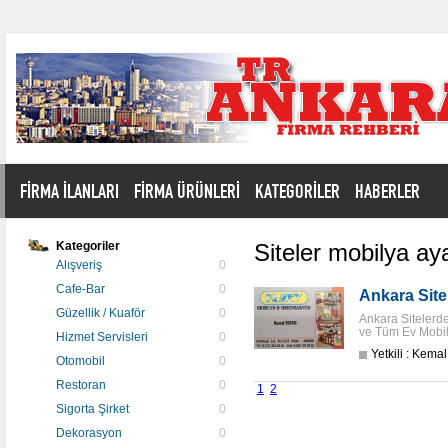
FİRMA İLANLARI
FİRMA ÜRÜNLERİ
KATEGORİLER
HABERLER
Kategoriler
Siteler mobilya aya
Alışveriş
0
Cafe-Bar
0
Ankara Sit
Güzellik / Kuaför
0
Ankara Sitelerde
ve Tüm Ev Mobily
Hizmet Servisleri
0
Yetkili : Kema
Otomobil
0
Restoran
0
1
2
Sigorta Şirket
0
Dekorasyon
0