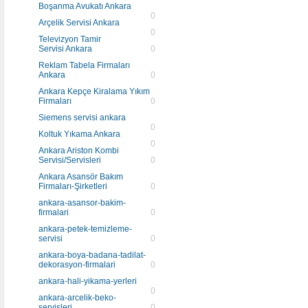
Boşanma Avukatı Ankara
0
Arçelik Servisi Ankara
0
Televizyon Tamir
Servisi Ankara
0
Reklam Tabela Firmaları
Ankara
0
Ankara Kepçe Kiralama Yıkım
Firmaları
0
Siemens servisi ankara
0
Koltuk Yıkama Ankara
0
Ankara Ariston Kombi
Servisi/Servisleri
0
Ankara Asansör Bakım
Firmaları-Şirketleri
0
ankara-asansor-bakim-
firmalari
0
ankara-petek-temizleme-
servisi
0
ankara-boya-badana-tadilat-
dekorasyon-firmalari
0
ankara-hali-yikama-yerleri
0
ankara-arcelik-beko-
servisleri
0