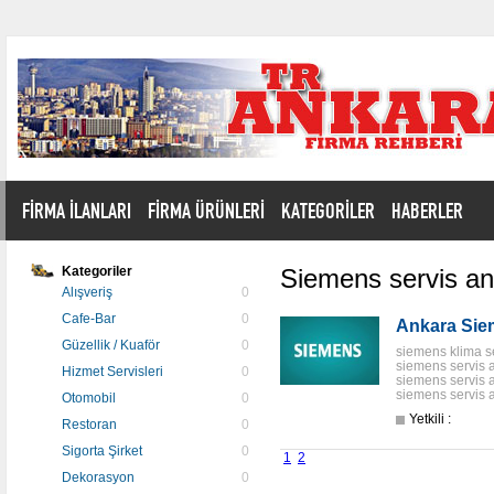
FİRMA İLANLARI
FİRMA ÜRÜNLERİ
KATEGORİLER
HABERLER
Kategoriler
Siemens servis an
Alışveriş
0
Cafe-Bar
0
Ankara Sie
Güzellik / Kuaför
0
siemens klima s
siemens servis a
Hizmet Servisleri
0
siemens servis 
siemens servis 
Otomobil
0
Yetkili :
Restoran
0
Sigorta Şirket
0
1
2
Dekorasyon
0