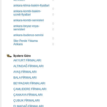
ankara-klima-bakim-fiyatlari
0
ankara-kombi-bakim-
ucreti-fiyatlari
0
ankara-kombi-servisleri
0
ankara-beyaz-esya-
servisleri
0
ankara-buderus-servisi
0
Stor Perde Yıkama
Ankara
0
İlçelere Göre
AKYURT FİRMALARI
ALTINDAĞ FİRMALARI
AYAŞ FİRMALARI
BALA FİRMALARI
BEYPAZARI FİRMALARI
ÇAMLIDERE FİRMALARI
ÇANKAYA FİRMALARI
ÇUBUK FİRMALARI
ELMADAĞ FİRMALARI