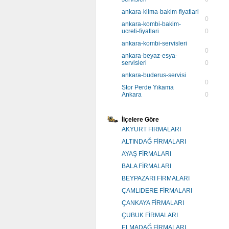
ankara-klima-bakim-fiyatlari
0
ankara-kombi-bakim-
ucreti-fiyatlari
0
ankara-kombi-servisleri
0
ankara-beyaz-esya-
servisleri
0
ankara-buderus-servisi
0
Stor Perde Yıkama
Ankara
0
İlçelere Göre
AKYURT FİRMALARI
ALTINDAĞ FİRMALARI
AYAŞ FİRMALARI
BALA FİRMALARI
BEYPAZARI FİRMALARI
ÇAMLIDERE FİRMALARI
ÇANKAYA FİRMALARI
ÇUBUK FİRMALARI
ELMADAĞ FİRMALARI