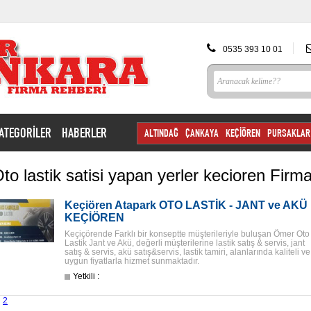
0535 393 10 01
ATEGORİLER
HABERLER
ALTINDAĞ
ÇANKAYA
KEÇİÖREN
PURSAKLAR
to lastik satisi yapan yerler kecioren Firma
Keçiören Atapark OTO LASTİK - JANT ve AKÜ
KEÇİÖREN
Keçiçörende Farklı bir konseptte müşterileriyle buluşan Ömer Oto
Lastik Jant ve Akü, değerli müşterilerine lastik satış & servis, jant
satış & servis, akü satış&servis, lastik tamiri, alanlarında kaliteli ve
uygun fiyatlarla hizmet sunmaktadır.
Yetkili :
2