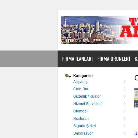
FİRMA İLANLARI
FİRMA ÜRÜNLERİ
K
Kategoriler
O
Alışveriş
0
Cafe-Bar
0
Güzellik / Kuaför
0
Hizmet Servisleri
0
Otomobil
0
Restoran
0
Sigorta Şirket
0
Dekorasyon
0
1