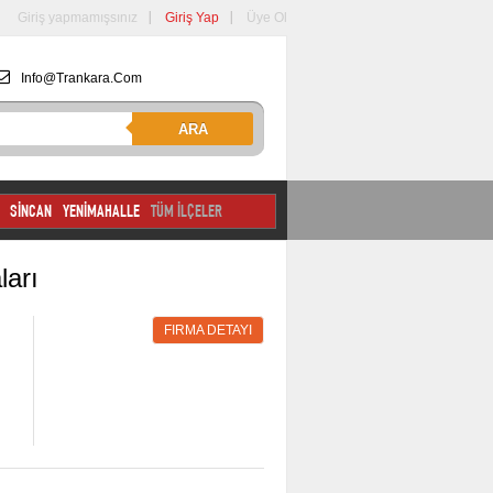
Giriş yapmamışsınız
Giriş Yap
Üye Ol
Info@trankara.com
ARA
SİNCAN
YENİMAHALLE
TÜM İLÇELER
ları
FIRMA DETAYI