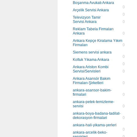
Boşanma Avukatı Ankara
0
Arçelik Servisi Ankara
0
Televizyon Tamir
Servisi Ankara
0
Reklam Tabela Firmaları
Ankara
0
Ankara Kepçe Kiralama Yıkım
Firmaları
0
Siemens servisi ankara
0
Koltuk Yıkama Ankara
0
Ankara Ariston Kombi
Servisi/Servisleri
0
Ankara Asansör Bakım
Firmaları-Şirketleri
0
ankara-asansor-bakim-
firmalari
0
ankara-petek-temizleme-
servisi
0
ankara-boya-badana-tadilat-
dekorasyon-firmalari
0
ankara-hali-yikama-yerleri
0
ankara-arcelik-beko-
servisleri
0