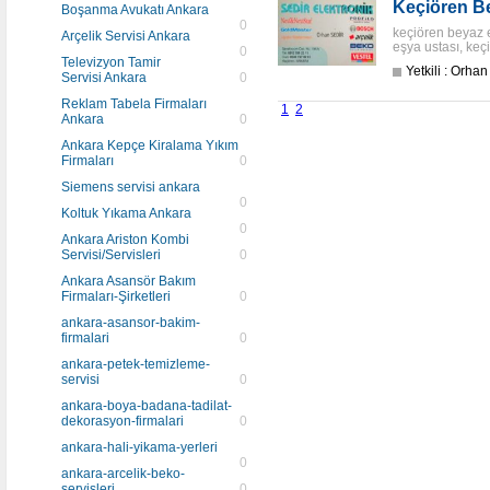
Keçiören Be
Boşanma Avukatı Ankara
0
keçiören beyaz e
Arçelik Servisi Ankara
eşya ustası, keç
0
Televizyon Tamir
Yetkili : Orhan
Servisi Ankara
0
Reklam Tabela Firmaları
1
2
Ankara
0
Ankara Kepçe Kiralama Yıkım
Firmaları
0
Siemens servisi ankara
0
Koltuk Yıkama Ankara
0
Ankara Ariston Kombi
Servisi/Servisleri
0
Ankara Asansör Bakım
Firmaları-Şirketleri
0
ankara-asansor-bakim-
firmalari
0
ankara-petek-temizleme-
servisi
0
ankara-boya-badana-tadilat-
dekorasyon-firmalari
0
ankara-hali-yikama-yerleri
0
ankara-arcelik-beko-
servisleri
0