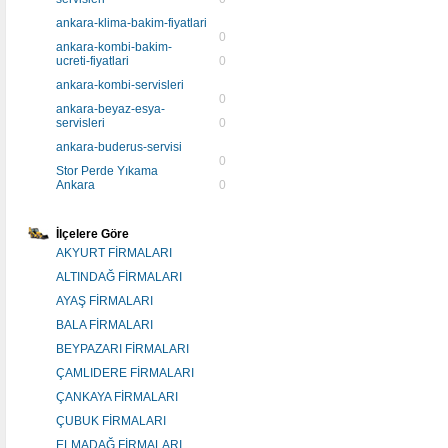
ankara-klima-bakim-fiyatlari
0
ankara-kombi-bakim-
ucreti-fiyatlari
0
ankara-kombi-servisleri
0
ankara-beyaz-esya-
servisleri
0
ankara-buderus-servisi
0
Stor Perde Yıkama
Ankara
0
İlçelere Göre
AKYURT FİRMALARI
ALTINDAĞ FİRMALARI
AYAŞ FİRMALARI
BALA FİRMALARI
BEYPAZARI FİRMALARI
ÇAMLIDERE FİRMALARI
ÇANKAYA FİRMALARI
ÇUBUK FİRMALARI
ELMADAĞ FİRMALARI