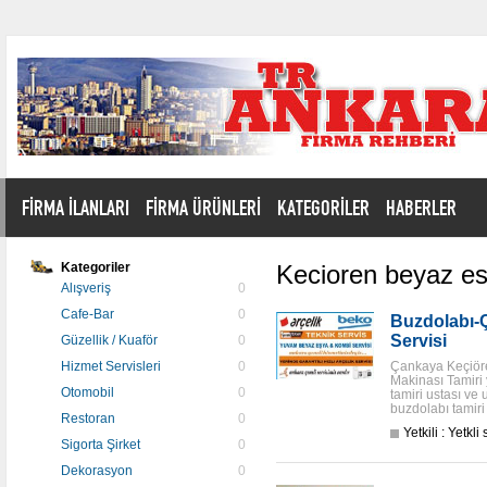
FİRMA İLANLARI
FİRMA ÜRÜNLERİ
KATEGORİLER
HABERLER
Kategoriler
Kecioren beyaz esy
Alışveriş
0
Cafe-Bar
0
Buzdolabı-Ç
Servisi
Güzellik / Kuaför
0
Hizmet Servisleri
0
Çankaya Keçiör
Makinası Tamir
Otomobil
0
tamiri ustası ve 
buzdolabı tamiri 
Restoran
0
Yetkili : Yetkli
Sigorta Şirket
0
Dekorasyon
0