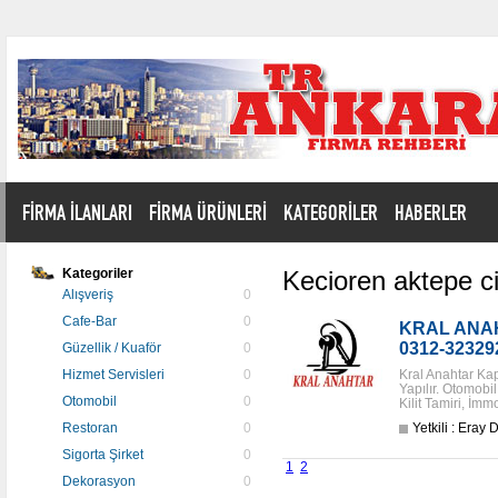
FİRMA İLANLARI
FİRMA ÜRÜNLERİ
KATEGORİLER
HABERLER
Kategoriler
Kecioren aktepe cil
Alışveriş
0
Cafe-Bar
0
KRAL ANAH
0312-32329
Güzellik / Kuaför
0
Hizmet Servisleri
0
Kral Anahtar Ka
Yapılır. Otomobil
Otomobil
0
Kilit Tamiri, İmmo
Restoran
0
Yetkili : Er
Sigorta Şirket
0
1
2
Dekorasyon
0