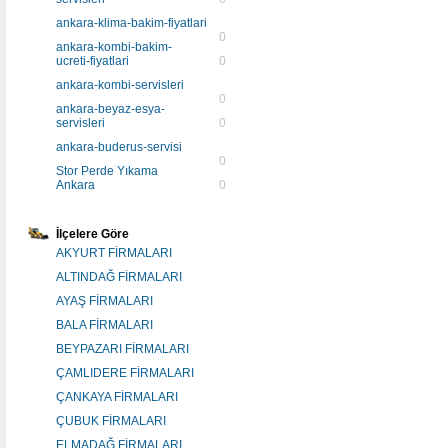
ankara-klima-bakim-fiyatlari
0
ankara-kombi-bakim-
ucreti-fiyatlari
0
ankara-kombi-servisleri
0
ankara-beyaz-esya-
servisleri
0
ankara-buderus-servisi
0
Stor Perde Yıkama
Ankara
0
İlçelere Göre
AKYURT FİRMALARI
ALTINDAĞ FİRMALARI
AYAŞ FİRMALARI
BALA FİRMALARI
BEYPAZARI FİRMALARI
ÇAMLIDERE FİRMALARI
ÇANKAYA FİRMALARI
ÇUBUK FİRMALARI
ELMADAĞ FİRMALARI