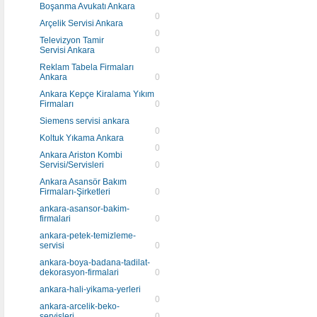
Boşanma Avukatı Ankara
0
Arçelik Servisi Ankara
0
Televizyon Tamir
Servisi Ankara
0
Reklam Tabela Firmaları
Ankara
0
Ankara Kepçe Kiralama Yıkım
Firmaları
0
Siemens servisi ankara
0
Koltuk Yıkama Ankara
0
Ankara Ariston Kombi
Servisi/Servisleri
0
Ankara Asansör Bakım
Firmaları-Şirketleri
0
ankara-asansor-bakim-
firmalari
0
ankara-petek-temizleme-
servisi
0
ankara-boya-badana-tadilat-
dekorasyon-firmalari
0
ankara-hali-yikama-yerleri
0
ankara-arcelik-beko-
servisleri
0