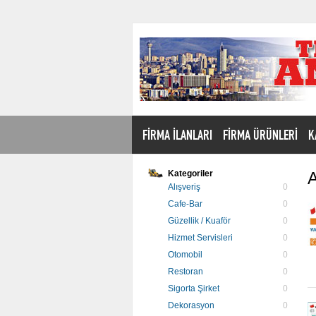
FİRMA İLANLARI
FİRMA ÜRÜNLERİ
K
Kategoriler
A
Alışveriş
0
Cafe-Bar
0
Güzellik / Kuaför
0
Hizmet Servisleri
0
Otomobil
0
Restoran
0
Sigorta Şirket
0
Dekorasyon
0