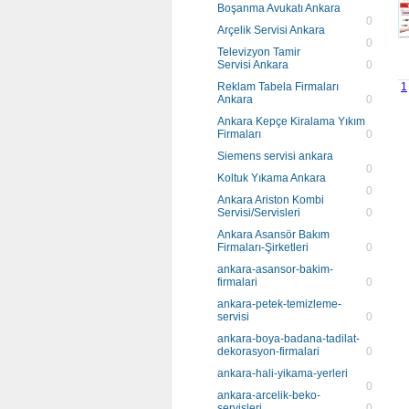
Boşanma Avukatı Ankara
0
Arçelik Servisi Ankara
0
Televizyon Tamir
Servisi Ankara
0
Reklam Tabela Firmaları
1
Ankara
0
Ankara Kepçe Kiralama Yıkım
Firmaları
0
Siemens servisi ankara
0
Koltuk Yıkama Ankara
0
Ankara Ariston Kombi
Servisi/Servisleri
0
Ankara Asansör Bakım
Firmaları-Şirketleri
0
ankara-asansor-bakim-
firmalari
0
ankara-petek-temizleme-
servisi
0
ankara-boya-badana-tadilat-
dekorasyon-firmalari
0
ankara-hali-yikama-yerleri
0
ankara-arcelik-beko-
servisleri
0