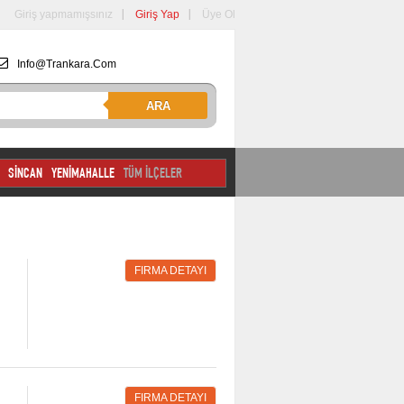
Giriş yapmamışsınız
Giriş Yap
Üye Ol
Info@trankara.com
ARA
SİNCAN
YENİMAHALLE
TÜM İLÇELER
FIRMA DETAYI
FIRMA DETAYI