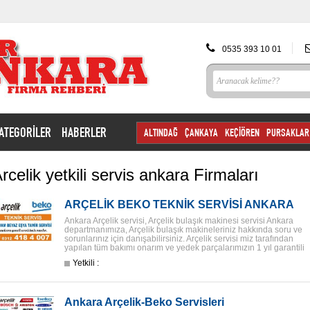
0535 393 10 01
ATEGORİLER
HABERLER
ALTINDAĞ
ÇANKAYA
KEÇİÖREN
PURSAKLAR
rcelik yetkili servis ankara Firmaları
ARÇELİK BEKO TEKNİK SERVİSİ ANKARA
Ankara Arçelik servisi, Arçelik bulaşık makinesi servisi Ankara
departmanımıza, Arçelik bulaşık makineleriniz hakkında soru ve
sorunlarınız için danışabilirsiniz. Arçelik servisi miz tarafından
yapılan tüm bakımı onarım ve yedek parçalarımızın 1 yıl garantili
Yetkili :
Ankara Arçelik-Beko Servisleri