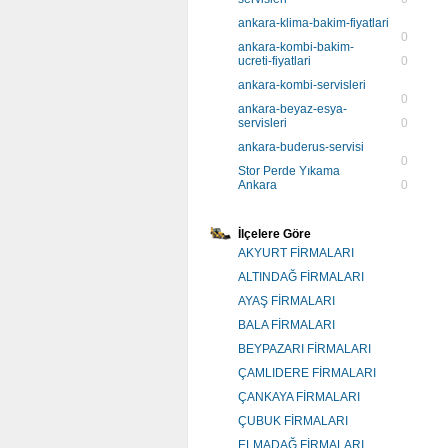
ankara-klima-bakim-fiyatlari
0
ankara-kombi-bakim-
ucreti-fiyatlari
0
ankara-kombi-servisleri
0
ankara-beyaz-esya-
servisleri
0
ankara-buderus-servisi
0
Stor Perde Yıkama
Ankara
0
İlçelere Göre
AKYURT FİRMALARI
ALTINDAĞ FİRMALARI
AYAŞ FİRMALARI
BALA FİRMALARI
BEYPAZARI FİRMALARI
ÇAMLIDERE FİRMALARI
ÇANKAYA FİRMALARI
ÇUBUK FİRMALARI
ELMADAĞ FİRMALARI