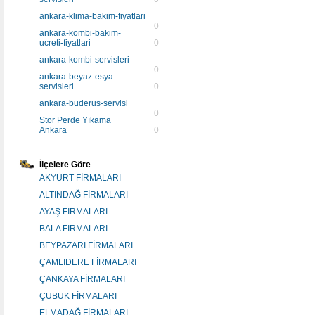
ankara-klima-bakim-fiyatlari
0
ankara-kombi-bakim-
ucreti-fiyatlari
0
ankara-kombi-servisleri
0
ankara-beyaz-esya-
servisleri
0
ankara-buderus-servisi
0
Stor Perde Yıkama
Ankara
0
İlçelere Göre
AKYURT FİRMALARI
ALTINDAĞ FİRMALARI
AYAŞ FİRMALARI
BALA FİRMALARI
BEYPAZARI FİRMALARI
ÇAMLIDERE FİRMALARI
ÇANKAYA FİRMALARI
ÇUBUK FİRMALARI
ELMADAĞ FİRMALARI