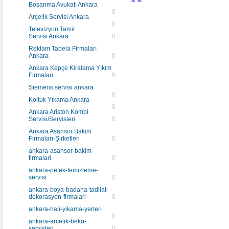
Boşanma Avukatı Ankara
0
Arçelik Servisi Ankara
0
Televizyon Tamir
Servisi Ankara
0
Reklam Tabela Firmaları
Ankara
0
Ankara Kepçe Kiralama Yıkım
Firmaları
0
Siemens servisi ankara
0
Koltuk Yıkama Ankara
0
Ankara Ariston Kombi
Servisi/Servisleri
0
Ankara Asansör Bakım
Firmaları-Şirketleri
0
ankara-asansor-bakim-
firmalari
0
ankara-petek-temizleme-
servisi
0
ankara-boya-badana-tadilat-
dekorasyon-firmalari
0
ankara-hali-yikama-yerleri
0
ankara-arcelik-beko-
servisleri
0