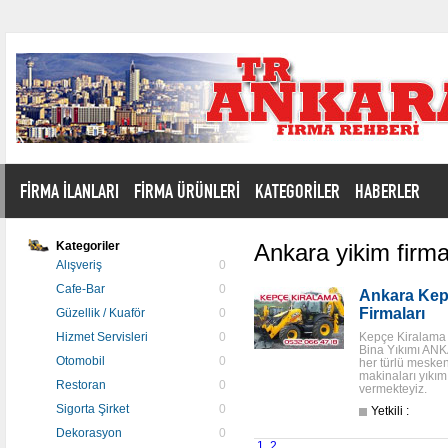
FİRMA İLANLARI
FİRMA ÜRÜNLERİ
KATEGORİLER
HABERLER
Kategoriler
Ankara yikim firma
Alışveriş
0
Cafe-Bar
0
Ankara Kepç
Firmaları
Güzellik / Kuaför
0
Hizmet Servisleri
0
Kepçe Kiralama f
Bina Yıkımı ANK
Otomobil
0
her türlü mesken 
makinaları yıkım
Restoran
0
vermekteyiz.
Sigorta Şirket
0
Yetkili :
Dekorasyon
0
1
2