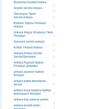
Boşanma Avukatı Ankara
0
Arçelik Servisi Ankara
0
Televizyon Tamir
Servisi Ankara
0
Reklam Tabela Firmaları
Ankara
0
Ankara Kepçe Kiralama Yıkım
Firmaları
0
Siemens servisi ankara
0
Koltuk Yıkama Ankara
0
Ankara Ariston Kombi
Servisi/Servisleri
0
Ankara Asansör Bakım
Firmaları-Şirketleri
0
ankara-asansor-bakim-
firmalari
0
ankara-petek-temizleme-
servisi
0
ankara-boya-badana-tadilat-
dekorasyon-firmalari
0
ankara-hali-yikama-yerleri
0
ankara-arcelik-beko-
servisleri
0