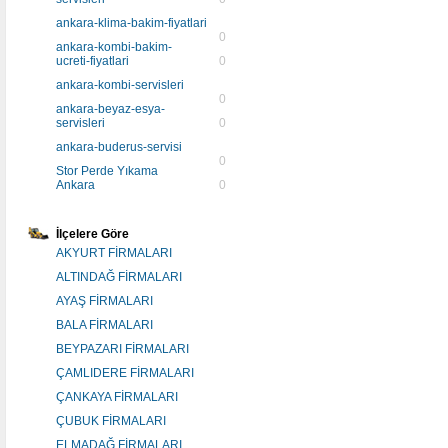
ankara-klima-bakim-fiyatlari
0
ankara-kombi-bakim-
ucreti-fiyatlari
0
ankara-kombi-servisleri
0
ankara-beyaz-esya-
servisleri
0
ankara-buderus-servisi
0
Stor Perde Yıkama
Ankara
0
İlçelere Göre
AKYURT FİRMALARI
ALTINDAĞ FİRMALARI
AYAŞ FİRMALARI
BALA FİRMALARI
BEYPAZARI FİRMALARI
ÇAMLIDERE FİRMALARI
ÇANKAYA FİRMALARI
ÇUBUK FİRMALARI
ELMADAĞ FİRMALARI