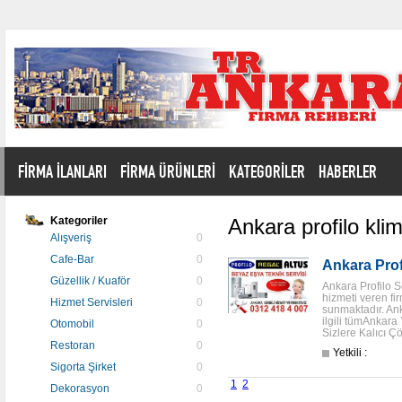
FİRMA İLANLARI
FİRMA ÜRÜNLERİ
KATEGORİLER
HABERLER
Kategoriler
Ankara profilo klim
Alışveriş
0
Cafe-Bar
0
Ankara Prof
Güzellik / Kuaför
0
Ankara Profilo S
hizmeti veren fi
Hizmet Servisleri
0
sunmaktadır. Ank
ilgili tümAnkara 
Otomobil
0
Sizlere Kalıcı 
Restoran
0
Yetkili :
Sigorta Şirket
0
1
2
Dekorasyon
0