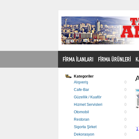
FİRMA İLANLARI
FİRMA ÜRÜNLERİ
K
Kategoriler
A
Alışveriş
0
Cafe-Bar
0
Güzellik / Kuaför
0
Hizmet Servisleri
0
Otomobil
0
Restoran
0
Sigorta Şirket
0
1
Dekorasyon
0