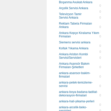
Boşanma Avukatı Ankara
0
Arçelik Servisi Ankara
0
Televizyon Tamir
Servisi Ankara
0
Reklam Tabela Firmaları
Ankara
0
Ankara Kepçe Kiralama Yıkım
Firmaları
0
Siemens servisi ankara
0
Koltuk Yıkama Ankara
0
Ankara Ariston Kombi
Servisi/Servisleri
0
Ankara Asansör Bakım
Firmaları-Şirketleri
0
ankara-asansor-bakim-
firmalari
0
ankara-petek-temizleme-
servisi
0
ankara-boya-badana-tadilat-
dekorasyon-firmalari
0
ankara-hali-yikama-yerleri
0
ankara-arcelik-beko-
servisleri
0