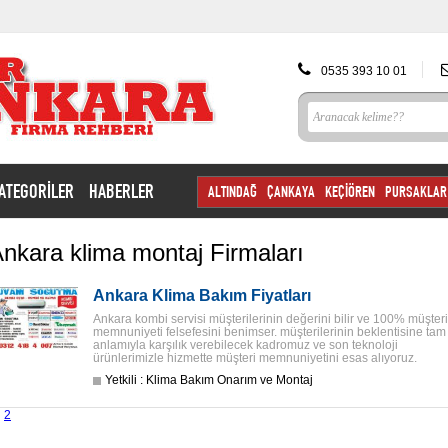
0535 393 10 01
ATEGORİLER
HABERLER
ALTINDAĞ
ÇANKAYA
KEÇİÖREN
PURSAKLAR
nkara klima montaj Firmaları
Ankara Klima Bakım Fiyatları
Ankara kombi servisi müşterilerinin değerini bilir ve 100% müşteri
memnuniyeti felsefesini benimser. müşterilerinin beklentisine tam
anlamıyla karşılık verebilecek kadromuz ve son teknoloji
ürünlerimizle hizmette müşteri memnuniyetini esas alıyoruz.
Yetkili : Klima Bakım Onarım ve Montaj
2