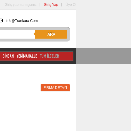
Giriş yapmamışsınız
Giriş Yap
Üye Ol
Info@trankara.com
ARA
SİNCAN
YENİMAHALLE
TÜM İLÇELER
FIRMA DETAYI