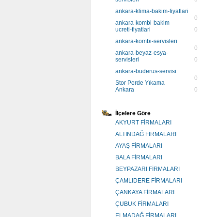
ankara-klima-bakim-fiyatlari
0
ankara-kombi-bakim-
ucreti-fiyatlari
0
ankara-kombi-servisleri
0
ankara-beyaz-esya-
servisleri
0
ankara-buderus-servisi
0
Stor Perde Yıkama
Ankara
0
İlçelere Göre
AKYURT FİRMALARI
ALTINDAĞ FİRMALARI
AYAŞ FİRMALARI
BALA FİRMALARI
BEYPAZARI FİRMALARI
ÇAMLIDERE FİRMALARI
ÇANKAYA FİRMALARI
ÇUBUK FİRMALARI
ELMADAĞ FİRMALARI