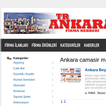
FİRMA İLANLARI
FİRMA ÜRÜNLERİ
KATEGORİLER
HABERLER
Kategoriler
Ankara camasir mak
Alışveriş
0
Cafe-Bar
0
Ankara Beya
Güzellik / Kuaför
0
Beyaz eşya tamir
görünsede dikka
Hizmet Servisleri
0
ciddi yaralanmal
takdirde program
Otomobil
0
gibi sorunlarla ka
Restoran
0
Yetkili : Beya
Sigorta Şirket
0
1
2
Dekorasyon
0