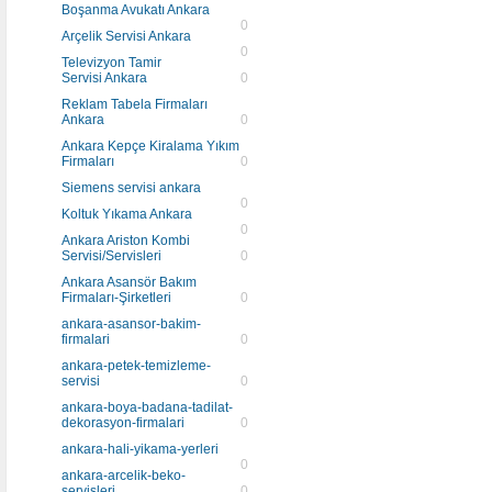
Boşanma Avukatı Ankara
0
Arçelik Servisi Ankara
0
Televizyon Tamir
Servisi Ankara
0
Reklam Tabela Firmaları
Ankara
0
Ankara Kepçe Kiralama Yıkım
Firmaları
0
Siemens servisi ankara
0
Koltuk Yıkama Ankara
0
Ankara Ariston Kombi
Servisi/Servisleri
0
Ankara Asansör Bakım
Firmaları-Şirketleri
0
ankara-asansor-bakim-
firmalari
0
ankara-petek-temizleme-
servisi
0
ankara-boya-badana-tadilat-
dekorasyon-firmalari
0
ankara-hali-yikama-yerleri
0
ankara-arcelik-beko-
servisleri
0