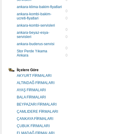
ankara-klima-bakim-fiyatlari
0
ankara-kombi-bakim-
ucreti-fiyatlari
0
ankara-kombi-servisleri
0
ankara-beyaz-esya-
servisleri
0
ankara-buderus-servisi
0
Stor Perde Yıkama
Ankara
0
İlçelere Göre
AKYURT FİRMALARI
ALTINDAĞ FİRMALARI
AYAŞ FİRMALARI
BALA FİRMALARI
BEYPAZARI FİRMALARI
ÇAMLIDERE FİRMALARI
ÇANKAYA FİRMALARI
ÇUBUK FİRMALARI
ELMADAĞ FİRMALARI