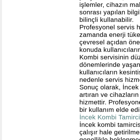
işlemler, cihazın ma
sonrası yapılan bilg
bilinçli kullanabilir.
Profesyonel servis 
zamanda enerji tüke
çevresel açıdan önem
konuda kullanıcıları
Kombi servisinin düz
dönemlerinde yaşana
kullanıcıların kesin
nedenle servis hizme
Sonuç olarak, İncek 
artıran ve cihazları
hizmettir. Profesyo
bir kullanım elde edil
İncek Kombi Tamirci
İncek kombi tamircis
çalışır hale getirilm
genellikle beklenme