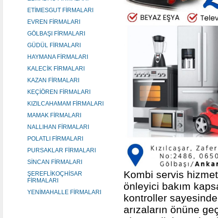
ETİMESGUT FİRMALARI
EVREN FİRMALARI
GÖLBAŞI FİRMALARI
GÜDÜL FİRMALARI
HAYMANA FİRMALARI
KALECİK FİRMALARI
KAZAN FİRMALARI
KEÇİÖREN FİRMALARI
KIZILCAHAMAM FİRMALARI
MAMAK FİRMALARI
NALLIHAN FİRMALARI
POLATLI FİRMALARI
PURSAKLAR FİRMALARI
SİNCAN FİRMALARI
Kombi servis hizmet
ŞEREFLİKOÇHİSAR
FİRMALARI
önleyici bakım kapsa
YENİMAHALLE FİRMALARI
kontroller sayesind
arızaların önüne geçi