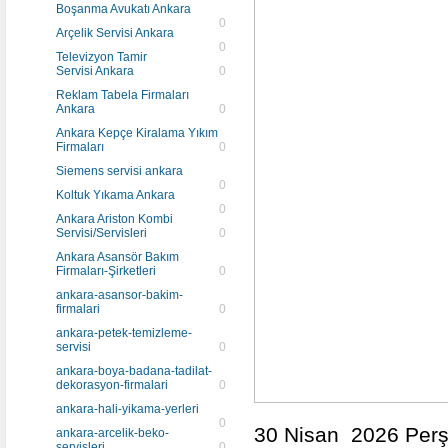
Boşanma Avukatı Ankara
0
Arçelik Servisi Ankara
0
Televizyon Tamir
Servisi Ankara
0
Reklam Tabela Firmaları
Ankara
0
Ankara Kepçe Kiralama Yıkım
Firmaları
0
Siemens servisi ankara
0
Koltuk Yıkama Ankara
0
Ankara Ariston Kombi
Servisi/Servisleri
0
Ankara Asansör Bakım
Firmaları-Şirketleri
0
ankara-asansor-bakim-
firmalari
0
ankara-petek-temizleme-
servisi
0
ankara-boya-badana-tadilat-
dekorasyon-firmalari
0
ankara-hali-yikama-yerleri
0
30 Nisan 2026 Perş
ankara-arcelik-beko-
servisleri
0