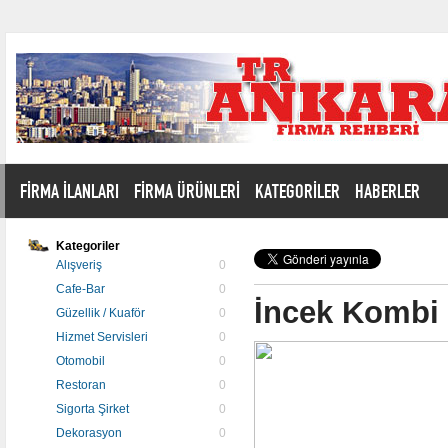
FİRMA İLANLARI
FİRMA ÜRÜNLERİ
KATEGORİLER
HABERLER
Kategoriler
Alışveriş
0
Cafe-Bar
0
İncek Kombi 
Güzellik / Kuaför
0
Hizmet Servisleri
0
Otomobil
0
Restoran
0
Sigorta Şirket
0
Dekorasyon
0