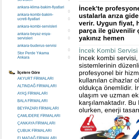
İncek'te profesyon
ankara-klima-bakim-fiyatlari
0
ustalarla arıza gi
ankara-kombi-bakim-
ucreti-fiyatlari
0
verir. Uygun fiyat,
ankara-kombi-servisleri
parça ile güvenili
0
ankara-beyaz-esya-
yakınız hemen
servisleri
0
ankara-buderus-servisi
İncek Kombi Servisi
0
Stor Perde Yıkama
İncek kombi servisi,
Ankara
0
sistemlerinin düzen
profesyonel bir hizme
İlçelere Göre
AKYURT FİRMALARI
kullanılan cihazlar
ALTINDAĞ FİRMALARI
oldukça önemlidir. İ
AYAŞ FİRMALARI
ulaşım ve uzman ekip 
BALA FİRMALARI
karşılamaktadır. Bu
BEYPAZARI FİRMALARI
olurken, enerji tasar
ÇAMLIDERE FİRMALARI
ÇANKAYA FİRMALARI
ÇUBUK FİRMALARI
ELMADAĞ FİRMALARI