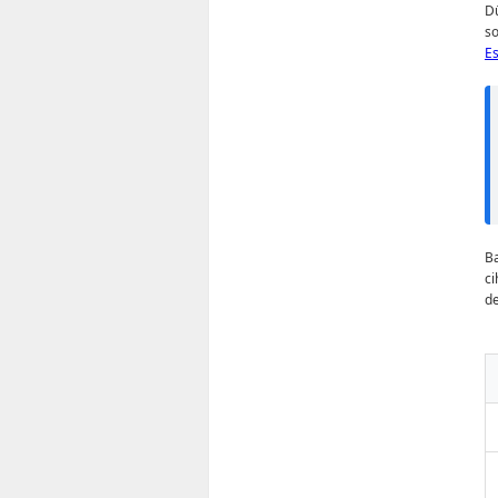
D
so
E
Ba
ci
de