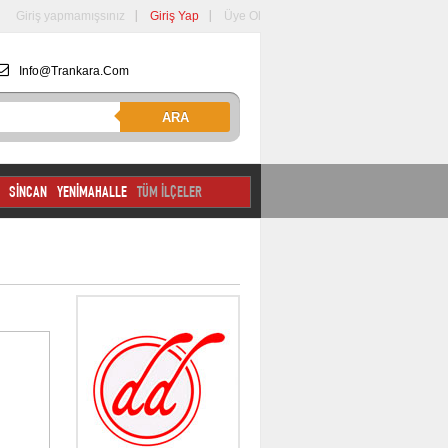
Giriş yapmamışsınız
Giriş Yap
Üye Ol
Info@trankara.com
ARA
SİNCAN
YENİMAHALLE
TÜM İLÇELER