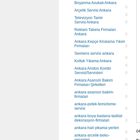
Boşanma Avukatı Ankara
0
Arçelik Servisi Ankara
0
Televizyon Tamir
Servisi Ankara
0
Reklam Tabela Firmaları
Ankara
0
Ankara Kepçe Kiralama Yıkım
Firmaları
0
Siemens servisi ankara
0
Koltuk Yıkama Ankara
0
Ankara Ariston Kombi
Servisi/Servisleri
0
Ankara Asansör Bakım
Firmaları-Şirketleri
0
ankara-asansor-bakim-
firmalari
0
ankara-petek-temizleme-
servisi
0
ankara-boya-badana-tadilat-
dekorasyon-firmalari
0
ankara-hali-yikama-yerleri
04
0
ankara-arcelik-beko-
servisleri
0