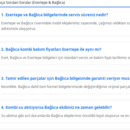
kça Sorulan Sorular (Esertepe & Bağlıca)
1. Esertepe ve Bağlıca bölgelerinde servis süreniz nedir?
Esertepe ve Bağlıca civarındaki mobil ekiplerimiz sayesinde, çağrınızı aldıktan so
adresinize ulaşıyoruz.
2. Bağlıca kombi bakım fiyatları Esertepe ile aynı mı?
Evet, Bağlıca ve Esertepe bölgeleri için standart servis ve bakım fiyat tarifemiz ay
3. Tamir edilen parçalar için Bağlıca bölgesinde garanti veriyor mu
Kesinlikle. Bağlıca dahil tüm hizmet bölgelerimizde değiştirdiğimiz orijinal parçala
4. Kombi su akıtıyorsa Bağlıca ekibiniz ne zaman gelebilir?
Su akıtma gibi acil durumlarda Bağlıca ekiplerimiz öncelikli kayıt oluşturur ve e