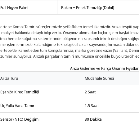
Full Hijyen Paket
Bakım + Petek Temizliği (Dahil)
ertepe Kombi Tamiri
süreçlerimizde şeffaflık en temel ilkemizdir. Arıza tespiti y
 maliyet hakkında detaylı bilgi verilir. Onayınız alınmadan hiçbir işlem başlatılmaz
ıtma hem de soğutma sistemlerinde bölgenin en kapsamlı teknik desteğini sağlıy
mir işlemlerimizde kullandığımız teknolojik cihazlar sayesinde, kırmadan dökmede
ertepe'de ikamet eden tüm komşularımıza, marka gözetmeksizin (Vaillant, Demir
zümler sunuyoruz. Arızalı parçaların tamiri mümkünse öncelikle bu yolu tercih ed
Arıza Giderme ve Parça Onarım Fiyatlar
Arıza Türü
Müdahale Süresi
Eşanjör Kireç Temizliği
2 Saat
Üç Yollu Vana Tamiri
1.5 Saat
Sensör (NTC) Değişimi
30 Dakika