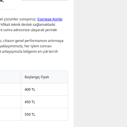
ik,
onel çözümler sunuyoruz.
Esertepe Kombi
ifikalı teknik destek sağlamaktadır.
re sonra adresinize ulaşarak yerinde
, cihazın genel performansını artırmaya
yaklaşımımızla, her işlem sonrası
met anlayışımızla bölgenin en çok tercih
Başlangıç Fiyatı
400 TL
450 TL
550 TL