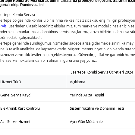
ertepe Kombi Servisi olarak tüm markalarda profesyonel çözüm. Garantili işçil
gortalı ekip. Randevu alın!
ertepe Kombi Servisi
ertepe bölgesinde konforlu bir ısınma ve kesintisiz sıcak su erişimi için profesy
rvisi
üzerinden ulaşabileceğiniz ekiplerimiz, tüm marka ve model cihazlar için sert
dern ekipmanlarımızla donatılmış servis araçlarımız, arıza bildiriminden kısa sü
züm odaklı çalışmaktadır.
ertepe genelinde sunduğumuz hizmetler sadece arıza gidermekle sınırlı kalmayıp
nelik teknik analizleri de kapsamaktadır. Müşteri memnuniyetini ön planda tutan 
hazınızın verimlilik testlerini gerçekleştiriyoruz. Güvenilir, şeffaf ve garantili hiz
ilen servis noktalarından biri olmanın gururunu yaşıyoruz.
Esertepe Kombi Servis Ücretleri 2024
Hizmet Türü
Açıklama
Genel Servis Kaydı
Yerinde Arıza Tespiti
Elektronik Kart Kontrolü
Sistem Yazılım ve Donanım Testi
Acil Servis Hizmeti
Aynı Gün Müdahale