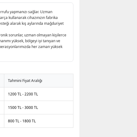
sarrufu yapmanızı sağlar. Uzman
arça kullanarak cihazınızın fabrika
esteği alarak kış aylarında mağduriyet
onik sorunlar, uzman olmayan kişilerce
anımı yüksek, bölgeyi iyi tanıyan ve
r operasyonlarımızda her zaman yüksek
Tahmini Fiyat Aralığı
1200 TL - 2200 TL
1500 TL - 3000 TL
800 TL - 1800 TL