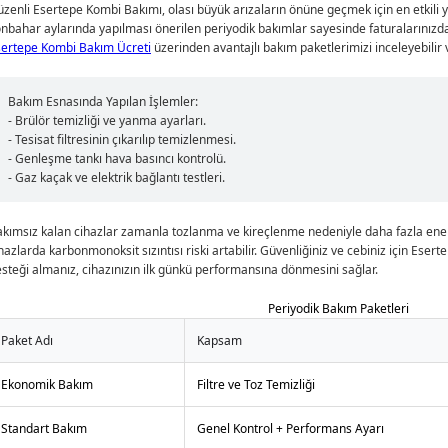
üzenli
Esertepe Kombi Bakımı
, olası büyük arızaların önüne geçmek için en etkili y
nbahar aylarında yapılması önerilen periyodik bakımlar sayesinde faturalarınızda
sertepe Kombi Bakım Ücreti
üzerinden avantajlı bakım paketlerimizi inceleyebilir 
Bakım Esnasında Yapılan İşlemler:
- Brülör temizliği ve yanma ayarları.
- Tesisat filtresinin çıkarılıp temizlenmesi.
- Genleşme tankı hava basıncı kontrolü.
- Gaz kaçak ve elektrik bağlantı testleri.
kımsız kalan cihazlar zamanla tozlanma ve kireçlenme nedeniyle daha fazla enerj
hazlarda karbonmonoksit sızıntısı riski artabilir. Güvenliğiniz ve cebiniz için Es
steği almanız, cihazınızın ilk günkü performansına dönmesini sağlar.
Periyodik Bakım Paketleri
Paket Adı
Kapsam
Ekonomik Bakım
Filtre ve Toz Temizliği
Standart Bakım
Genel Kontrol + Performans Ayarı