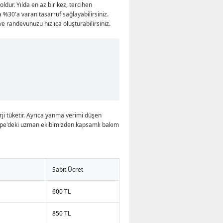
oldur. Yılda en az bir kez, tercihen
 %30'a varan tasarruf sağlayabilirsiniz.
ve randevunuzu hızlıca oluşturabilirsiniz.
i tüketir. Ayrıca yanma verimi düşen
ertepe'deki uzman ekibimizden kapsamlı bakım
Sabit Ücret
600 TL
850 TL