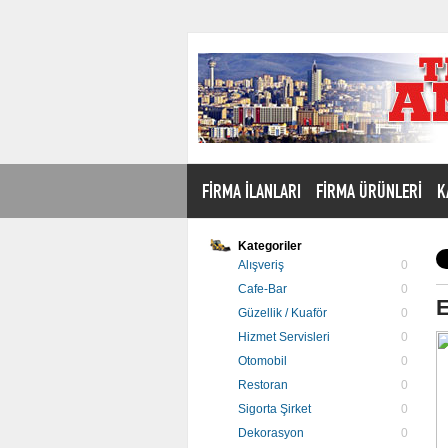
FİRMA İLANLARI
FİRMA ÜRÜNLERİ
K
Kategoriler
Alışveriş
0
Cafe-Bar
0
E
Güzellik / Kuaför
0
Hizmet Servisleri
0
Otomobil
0
Restoran
0
Sigorta Şirket
0
Dekorasyon
0