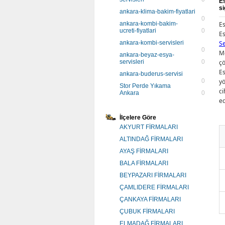
Es
si
ankara-klima-bakim-fiyatlari
0
ankara-kombi-bakim-
Es
ucreti-fiyatlari
0
Es
ankara-kombi-servisleri
Se
0
Mo
ankara-beyaz-esya-
servisleri
0
çö
Es
ankara-buderus-servisi
0
yö
Stor Perde Yıkama
ci
Ankara
0
ed
İlçelere Göre
AKYURT FİRMALARI
ALTINDAĞ FİRMALARI
AYAŞ FİRMALARI
BALA FİRMALARI
BEYPAZARI FİRMALARI
ÇAMLIDERE FİRMALARI
ÇANKAYA FİRMALARI
ÇUBUK FİRMALARI
ELMADAĞ FİRMALARI