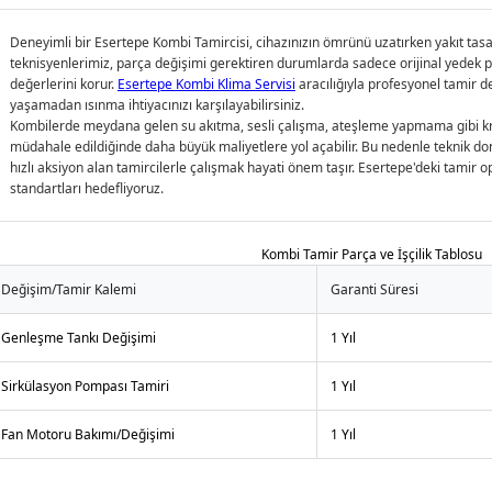
Deneyimli bir
Esertepe Kombi Tamircisi
, cihazınızın ömrünü uzatırken yakıt ta
teknisyenlerimiz, parça değişimi gerektiren durumlarda sadece orijinal yedek p
değerlerini korur.
Esertepe Kombi Klima Servisi
aracılığıyla profesyonel tamir d
yaşamadan ısınma ihtiyacınızı karşılayabilirsiniz.
Kombilerde meydana gelen su akıtma, sesli çalışma, ateşleme yapmama gibi kr
müdahale edildiğinde daha büyük maliyetlere yol açabilir. Bu nedenle teknik don
hızlı aksiyon alan tamircilerle çalışmak hayati önem taşır. Esertepe'deki tami
standartları hedefliyoruz.
Kombi Tamir Parça ve İşçilik Tablosu
Değişim/Tamir Kalemi
Garanti Süresi
Genleşme Tankı Değişimi
1 Yıl
Sirkülasyon Pompası Tamiri
1 Yıl
Fan Motoru Bakımı/Değişimi
1 Yıl