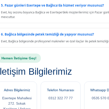
5. Pazar günleri Esertepe ve Bağlıca'da hizmet veriyor musunuz?
Evet, kış sezonu boyunca Bağlıca ve Esertepe'deki müşterilerimiz için Pazar günl
mevcuttur.
6. Bağlıca bölgesinde petek temizliği de yapıyor musunuz?
Evet, Bağlıca bölgesinde profesyonel makineler ve özel ilaçlar ile petek temizli
Hemen İletişime Geç!
İletişim Bilgilerimiz
Adres Bilgilerimiz
Telefon Numarası
Whatsapp D
Esertepe Mahallesi
0312 322 77 77
0535 570 
272. Sokak
Keçiören / Ankara