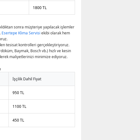
1800 TL
apıldıktan sonra müşteriye yapılacak işlemler
.
Esertepe Klima Servisi
ekibi olarak hem
oruz.
n tesisat kontrolleri gerçekleştiriyoruz.
döküm, Baymak, Bosch vb.) hızlı ve kesin
erek maliyetlerinizi minimize ediyoruz.
ı
İşçilik Dahil Fiyat
950 TL
1100 TL
450 TL